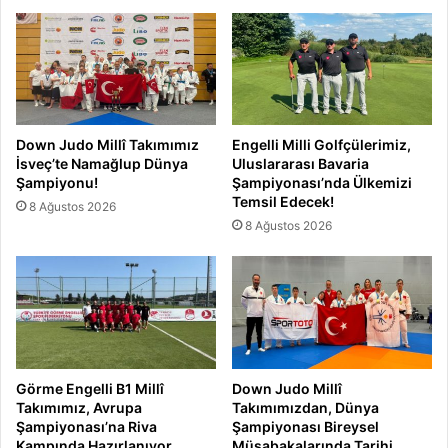
Down Judo Millî Takımımız
Engelli Milli Golfçülerimiz,
İsveç’te Namağlup Dünya
Uluslararası Bavaria
Şampiyonu!
Şampiyonası’nda Ülkemizi
Temsil Edecek!
8 Ağustos 2026
8 Ağustos 2026
Görme Engelli B1 Millî
Down Judo Millî
Takımımız, Avrupa
Takımımızdan, Dünya
Şampiyonası’na Riva
Şampiyonası Bireysel
Kampında Hazırlanıyor
Müsabakalarında Tarihi