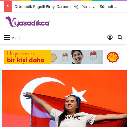
Ortopedik Engelli Bireyi Darbedip Ağır Yaralayan Şüpheli Tutuklandı
Giriş 
A
Menü