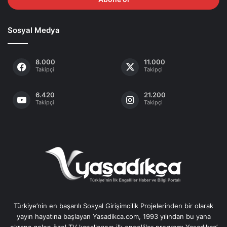
giriniz
Sosyal Medya
8.000
11.000
Takipçi
Takipçi
6.420
21.200
Takipçi
Takipçi
Türkiye’nin en başarılı Sosyal Girişimcilik Projelerinden bir olarak
yayın hayatına başlayan Yasadikca.com, 1993 yılından bu yana