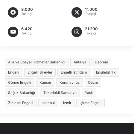
8.000
11.000
Takipçi
Takipçi
6.420
21.200
Takipçi
Takipçi
Aile ve Sosyal Hizmetler Bakanlığı
Antalya
Deprem
Engelli
Engelli Bireyler
Engelli İstihdamı
Erişilebilirlik
Görme Engelli
Kanser
Koronavirüs
Otizm
Sağlık Bakanlığı
Tekerlekli Sandalye
Yaşlı
Zihinsel Engelli
İstanbul
İzmir
İşitme Engelli