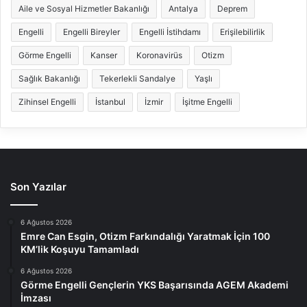
Aile ve Sosyal Hizmetler Bakanlığı
Antalya
Deprem
Engelli
Engelli Bireyler
Engelli İstihdamı
Erişilebilirlik
Görme Engelli
Kanser
Koronavirüs
Otizm
Sağlık Bakanlığı
Tekerlekli Sandalye
Yaşlı
Zihinsel Engelli
İstanbul
İzmir
İşitme Engelli
Son Yazılar
6 Ağustos 2026
Emre Can Esgin, Otizm Farkındalığı Yaratmak İçin 100
KM’lik Koşuyu Tamamladı
6 Ağustos 2026
Görme Engelli Gençlerin YKS Başarısında AGEM Akademi
İmzası