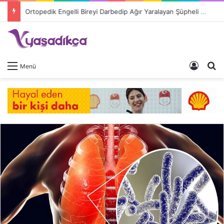
Ortopedik Engelli Bireyi Darbedip Ağır Yaralayan Şüpheli Tutuklandı
Giriş 
A
Menü