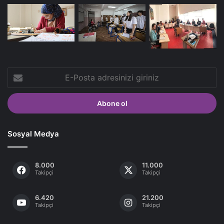
E-
Posta
adresinizi
giriniz
Sosyal Medya
8.000
11.000
Takipçi
Takipçi
6.420
21.200
Takipçi
Takipçi