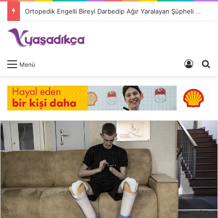
Ortopedik Engelli Bireyi Darbedip Ağır Yaralayan Şüpheli Tutuklandı
Giriş 
A
Menü