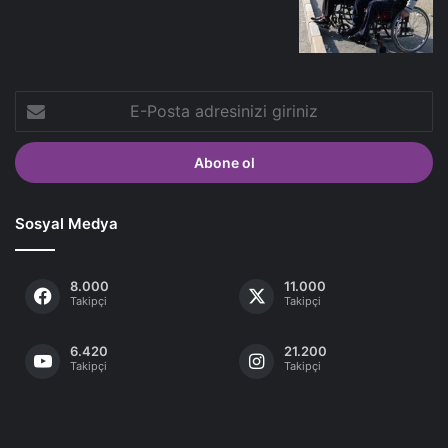
E-
Posta
adresinizi
giriniz
Sosyal Medya
8.000
11.000
Takipçi
Takipçi
6.420
21.200
Takipçi
Takipçi