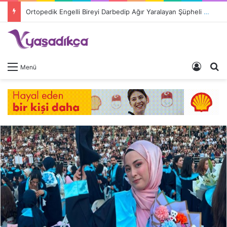
Ortopedik Engelli Bireyi Darbedip Ağır Yaralayan Şüpheli Tutuklandı
Giriş 
A
Menü