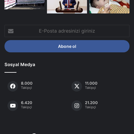
E-
Posta
adresinizi
giriniz
Sosyal Medya
8.000
11.000
Takipçi
Takipçi
6.420
21.200
Takipçi
Takipçi