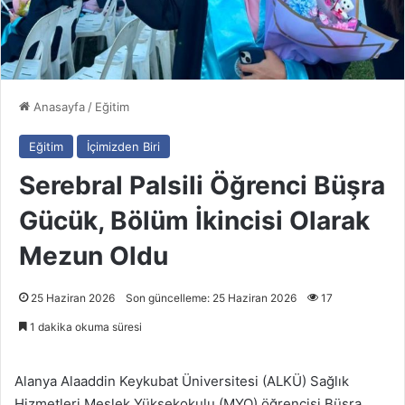
Anasayfa
/
Eğitim
Eğitim
İçimizden Biri
Serebral Palsili Öğrenci Büşra
Gücük, Bölüm İkincisi Olarak
Mezun Oldu
25 Haziran 2026
Son güncelleme: 25 Haziran 2026
17
1 dakika okuma süresi
Alanya Alaaddin Keykubat Üniversitesi (ALKÜ) Sağlık
Hizmetleri Meslek Yüksekokulu (MYO) öğrencisi Büşra