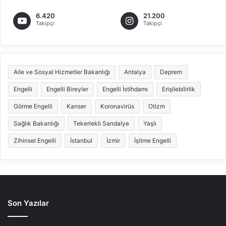
6.420
21.200
Takipçi
Takipçi
Aile ve Sosyal Hizmetler Bakanlığı
Antalya
Deprem
Engelli
Engelli Bireyler
Engelli İstihdamı
Erişilebilirlik
Görme Engelli
Kanser
Koronavirüs
Otizm
Sağlık Bakanlığı
Tekerlekli Sandalye
Yaşlı
Zihinsel Engelli
İstanbul
İzmir
İşitme Engelli
Son Yazılar