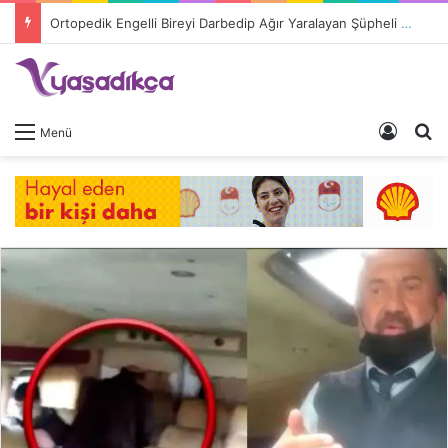
Ortopedik Engelli Bireyi Darbedip Ağır Yaralayan Şüpheli Tutuklandı
Giriş 
A
Menü