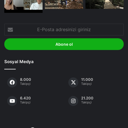
E-
Posta
adresinizi
giriniz
Sosyal Medya
8.000
11.000
Takipçi
Takipçi
6.420
21.200
Takipçi
Takipçi