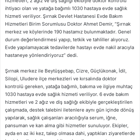
hizmetleri, 2 ağız ve diş sağlığı ekibiyle doktor kontrolü
ihtiyacı olan ve yatağa bağımlı 1030 hastaya evde sağlık
hizmeti veriliyor. Şırnak Devlet Hastanesi Evde Bakım
Hizmetleri Birim Sorumlusu Doktor Ahmet Demir, “Şırnak
merkez ve köylerinde 190 hastamız bulunmaktadır. Genel
durum değerlendirmesi yapıp, tetkik ve tahliller alıyoruz.
Evde yapılamayacak tedavilerde hastayı evde nakil aracıyla
hastaneye yönlendiriyoruz” dedi.
Şırnak merkez ile Beytüşşebap, Cizre, Güçlükonak, İdil,
Silopi, Uludere ilçe merkezleri ve kırsalında doktor
kontrolü gereken, yatağa bağımlı, bakıma ve ilgiye muhtaç
1030 hastaya evde sağlık hizmeti veriliyor. 6 evde bakım
hizmetleri ve 2 ağız ve diş sağlığı ekibiyle gerçekleştirilen
çalışmada, destek talebini iletenlere aynı gün içinde dönüş
yapılarak, sağlık çalışanları aracılığıyla serum, iğne,
pansuman ve kan alma gibi hizmetler sunuluyor. Ekipler,
ayda en az iki kez, talep olmasa dahi, yaptıkları ziyaretlerde