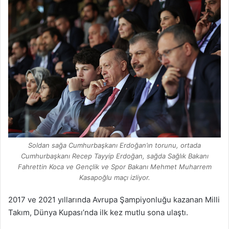
Soldan sağa Cumhurbaşkanı Erdoğan’ın torunu, ortada
Cumhurbaşkanı Recep Tayyip Erdoğan, sağda Sağlık Bakanı
Fahrettin Koca ve Gençlik ve Spor Bakanı Mehmet Muharrem
Kasapoğlu maçı izliyor.
2017 ve 2021 yıllarında Avrupa Şampiyonluğu kazanan Milli
Takım, Dünya Kupası’nda ilk kez mutlu sona ulaştı.