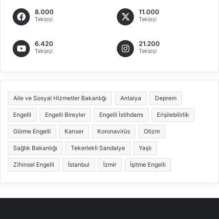
8.000
11.000
Takipçi
Takipçi
6.420
21.200
Takipçi
Takipçi
Aile ve Sosyal Hizmetler Bakanlığı
Antalya
Deprem
Engelli
Engelli Bireyler
Engelli İstihdamı
Erişilebilirlik
Görme Engelli
Kanser
Koronavirüs
Otizm
Sağlık Bakanlığı
Tekerlekli Sandalye
Yaşlı
Zihinsel Engelli
İstanbul
İzmir
İşitme Engelli