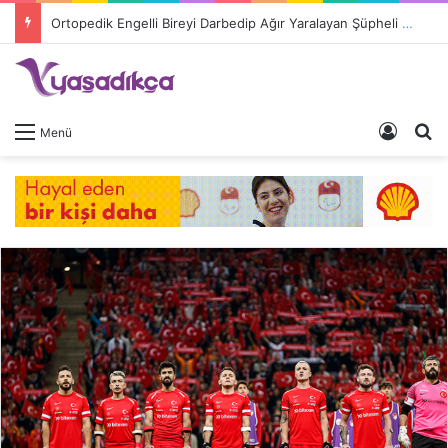
Ortopedik Engelli Bireyi Darbedip Ağır Yaralayan Şüpheli Tutuklandı
Giriş 
A
Menü