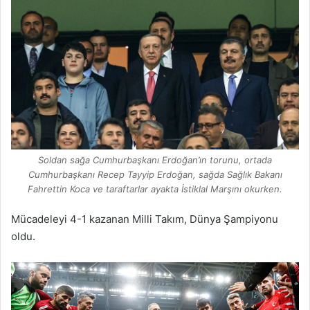
Soldan sağa Cumhurbaşkanı Erdoğan’ın torunu, ortada
Cumhurbaşkanı Recep Tayyip Erdoğan, sağda Sağlık Bakanı
Fahrettin Koca ve taraftarlar ayakta İstiklal Marşını okurken.
Mücadeleyi 4-1 kazanan Milli Takım, Dünya Şampiyonu
oldu.