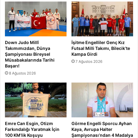
Down Judo Millî
İşitme Engelliler Genç Kız
Takımımızdan, Dünya
Futsal Milli Takımı, Bilecik’te
Şampiyonası Bireysel
Kampa Girdi
Müsabakalarında Tarihi
7 Ağustos 2026
Başarı!
8 Ağustos 2026
Emre Can Esgin, Otizm
Görme Engelli Sporcu Ayhan
Farkındalığı Yaratmak İçin
Kaya, Avrupa Halter
100 KM’lik Koşuyu
Şampiyonası’ndan 4 Madalya