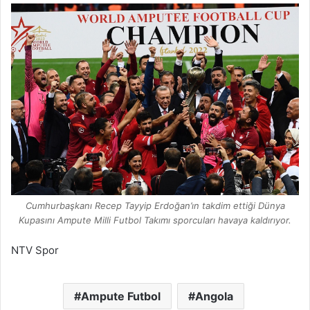
Cumhurbaşkanı Recep Tayyip Erdoğan’ın takdim ettiği Dünya
Kupasını Ampute Milli Futbol Takımı sporcuları havaya kaldırıyor.
NTV Spor
Ampute Futbol
Angola