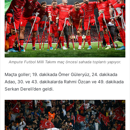
Ampute Futbol Milli Takımı maç öncesi sahada toplantı yapıyor.
Maçta goller; 19. dakikada Ömer Güleryüz, 24. dakikada
Adao, 30. ve 43. dakikalarda Rahmi Özcan ve 49. dakikada
Serkan Dereli’den geldi.