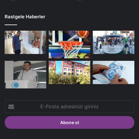
Rastgele Haberler
E-
Posta
adresinizi
giriniz