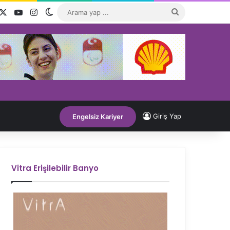
acebook
X
YouTube
Instagram
Dış görünümü değiştir
Arama
yap
...
Giriş Yap
Engelsiz Kariyer
Vitra Erişilebilir Banyo