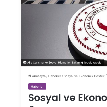
Aile Çalışma ve Sosyal Hizmetler Bakanlığı logolu tabela
Anasayfa
/
Haberler
/
Sosyal ve Ekonomik Destek 
Haberler
Sosyal ve Ekon