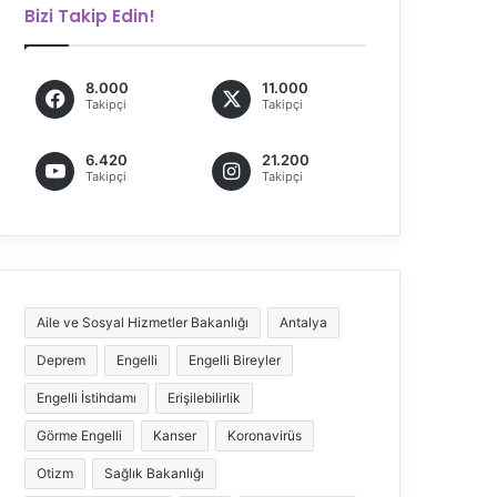
Bizi Takip Edin!
8.000
11.000
Takipçi
Takipçi
6.420
21.200
Takipçi
Takipçi
Aile ve Sosyal Hizmetler Bakanlığı
Antalya
Deprem
Engelli
Engelli Bireyler
Engelli İstihdamı
Erişilebilirlik
Görme Engelli
Kanser
Koronavirüs
Otizm
Sağlık Bakanlığı