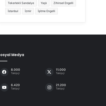
Tekerlekli Sandalye
Yaşlı
Zihinsel Engelli
İstanbul
İzmir
İşitme Engelli
Sosyal Medya
8.000
11.000
Takipçi
Takipçi
6.420
21.200
Takipçi
Takipçi