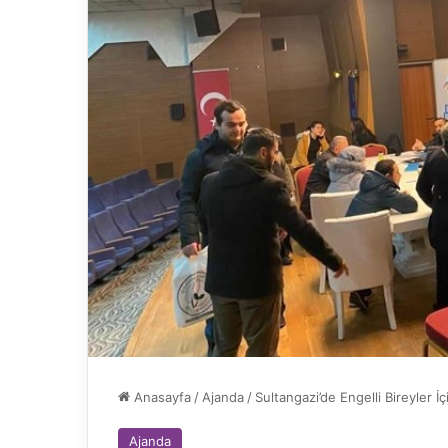
Anasayfa
/
Ajanda
/
Sultangazi’de Engelli Bireyler 
Ajanda