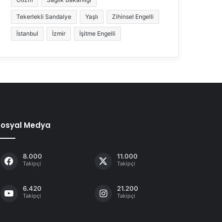
Tekerlekli Sandalye
Yaşlı
Zihinsel Engelli
İstanbul
İzmir
İşitme Engelli
Sosyal Medya
8.000
11.000
Takipçi
Takipçi
6.420
21.200
Takipçi
Takipçi