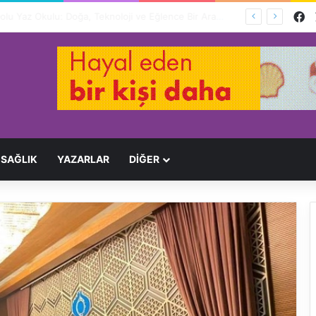
F
Ağır Yaralayan Şüpheli Tutuklandı
SAĞLIK
YAZARLAR
DİĞER