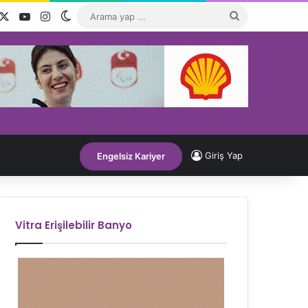
acebook
X
YouTube
Instagram
Dış görünümü değiştir
Arama
yap
...
Giriş Yap
Engelsiz Kariyer
Vitra Erişilebilir Banyo