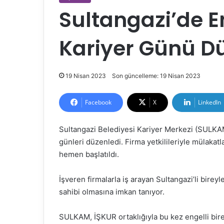
Sultangazi’de En
Kariyer Günü D
19 Nisan 2023
Son güncelleme: 19 Nisan 2023
Facebook
X
LinkedIn
Sultangazi Belediyesi Kariyer Merkezi (SULKAM)
günleri düzenledi. Firma yetkilileriyle mülakatl
hemen başlatıldı.
İşveren firmalarla iş arayan Sultangazi’li bire
sahibi olmasına imkan tanıyor.
SULKAM, İŞKUR ortaklığıyla bu kez engelli bire