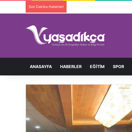
Son Dakika Haberleri
Ortopedik Engelli Bireyi Darbedip 
ANASAYFA
HABERLER
EĞITIM
SPOR