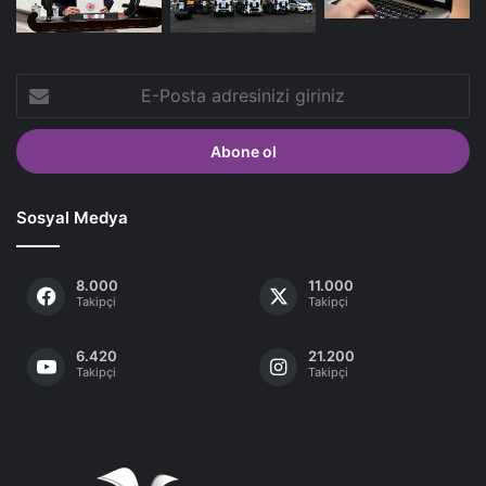
E-
Posta
adresinizi
giriniz
Sosyal Medya
8.000
11.000
Takipçi
Takipçi
6.420
21.200
Takipçi
Takipçi