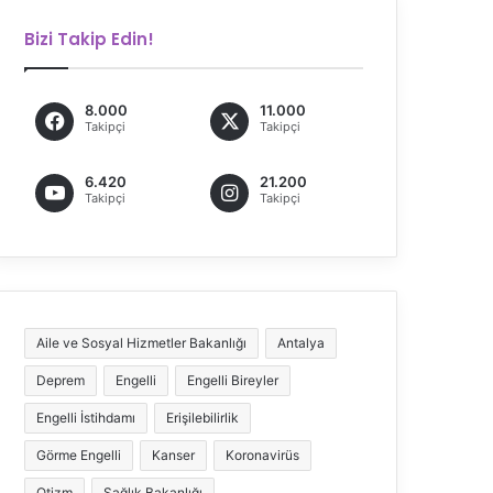
Bizi Takip Edin!
8.000
11.000
Takipçi
Takipçi
6.420
21.200
Takipçi
Takipçi
Aile ve Sosyal Hizmetler Bakanlığı
Antalya
Deprem
Engelli
Engelli Bireyler
Engelli İstihdamı
Erişilebilirlik
Görme Engelli
Kanser
Koronavirüs
Otizm
Sağlık Bakanlığı