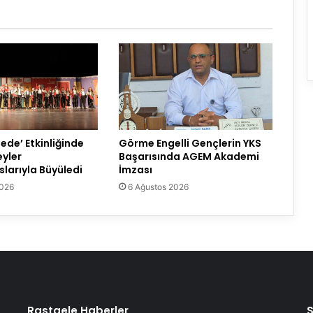
ede’ Etkinliğinde
Görme Engelli Gençlerin YKS
eyler
Başarısında AGEM Akademi
larıyla Büyüledi
İmzası
2026
6 Ağustos 2026
Rastgele Haberler