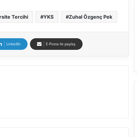
site Tercihi
YKS
Zuhal Özgenç Pek
LinkedIn
E-Posta ile paylaş