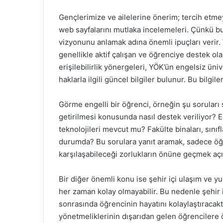
Gençlerimize ve ailelerine önerim; tercih etmey
web sayfalarını mutlaka incelemeleri. Çünkü bu s
vizyonunu anlamak adına önemli ipuçları verir. 
genellikle aktif çalışan ve öğrenciye destek ola
erişilebilirlik yönergeleri, YÖK’ün engelsiz üniv
haklarla ilgili güncel bilgiler bulunur. Bu bilg
Görme engelli bir öğrenci, örneğin şu soruları s
getirilmesi konusunda nasıl destek veriliyor? Eğ
teknolojileri mevcut mu? Fakülte binaları, sınıfl
durumda? Bu sorulara yanıt aramak, sadece öğr
karşılaşabileceği zorlukların önüne geçmek açı
Bir diğer önemli konu ise şehir içi ulaşım ve 
her zaman kolay olmayabilir. Bu nedenle şehir i
sonrasında öğrencinin hayatını kolaylaştıracakt
yönetmeliklerinin dışarıdan gelen öğrencilere 