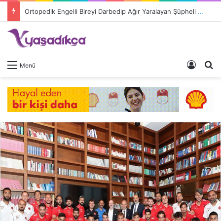
Ortopedik Engelli Bireyi Darbedip Ağır Yaralayan Şüpheli Tutuklandı
Giriş 
A
Menü