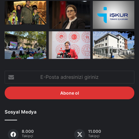
E-
Posta
adresinizi
giriniz
Sosyal Medya
8.000
11.000
Takipçi
Takipçi