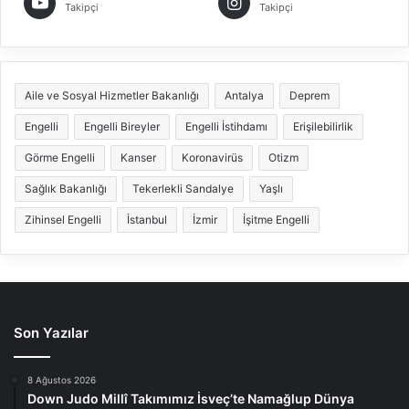
Takipçi
Takipçi
Aile ve Sosyal Hizmetler Bakanlığı
Antalya
Deprem
Engelli
Engelli Bireyler
Engelli İstihdamı
Erişilebilirlik
Görme Engelli
Kanser
Koronavirüs
Otizm
Sağlık Bakanlığı
Tekerlekli Sandalye
Yaşlı
Zihinsel Engelli
İstanbul
İzmir
İşitme Engelli
Son Yazılar
8 Ağustos 2026
Down Judo Millî Takımımız İsveç’te Namağlup Dünya