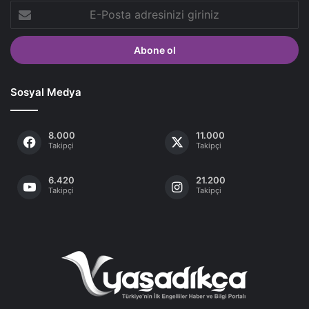
E-
Posta
adresinizi
giriniz
Sosyal Medya
8.000
11.000
Takipçi
Takipçi
6.420
21.200
Takipçi
Takipçi