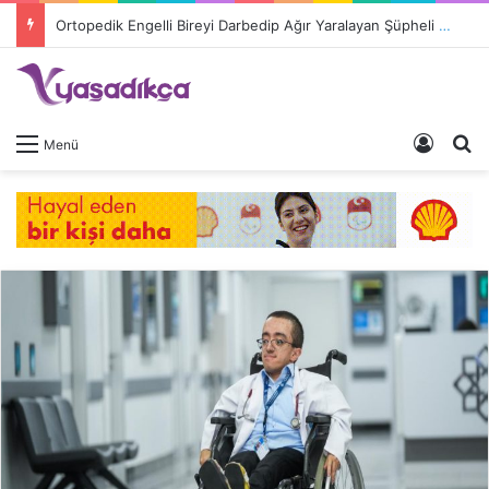
Ortopedik Engelli Bireyi Darbedip Ağır Yaralayan Şüpheli Tutuklandı
Giriş 
A
Menü