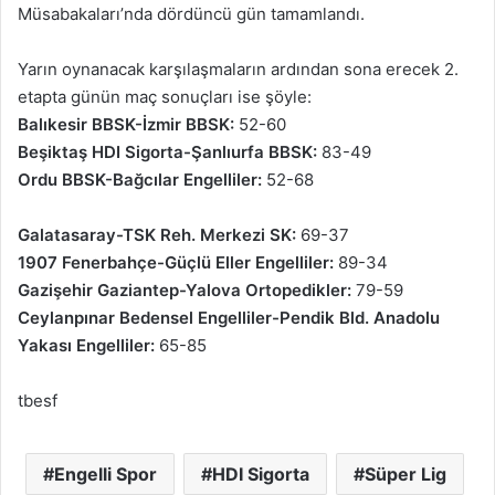
Müsabakaları’nda dördüncü gün tamamlandı.
Yarın oynanacak karşılaşmaların ardından sona erecek 2.
etapta günün maç sonuçları ise şöyle:
Balıkesir BBSK-İzmir BBSK:
52-60
Beşiktaş HDI Sigorta-Şanlıurfa BBSK:
83-49
Ordu BBSK-Bağcılar Engelliler:
52-68
Galatasaray-TSK Reh. Merkezi SK:
69-37
1907 Fenerbahçe-Güçlü Eller Engelliler:
89-34
Gazişehir Gaziantep-Yalova Ortopedikler:
79-59
Ceylanpınar Bedensel Engelliler-Pendik Bld. Anadolu
Yakası Engelliler:
65-85
tbesf
Engelli Spor
HDI Sigorta
Süper Lig