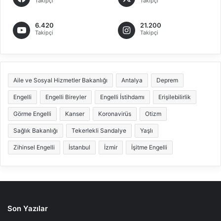
Takipçi
Takipçi
6.420
21.200
Takipçi
Takipçi
Aile ve Sosyal Hizmetler Bakanlığı
Antalya
Deprem
Engelli
Engelli Bireyler
Engelli İstihdamı
Erişilebilirlik
Görme Engelli
Kanser
Koronavirüs
Otizm
Sağlık Bakanlığı
Tekerlekli Sandalye
Yaşlı
Zihinsel Engelli
İstanbul
İzmir
İşitme Engelli
Son Yazılar