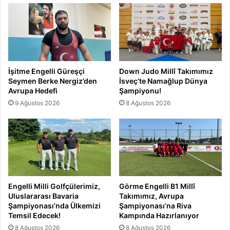
İşitme Engelli Güreşçi
Down Judo Millî Takımımız
Seymen Berke Nergiz’den
İsveç’te Namağlup Dünya
Avrupa Hedefi
Şampiyonu!
9 Ağustos 2026
8 Ağustos 2026
Engelli Milli Golfçülerimiz,
Görme Engelli B1 Millî
Uluslararası Bavaria
Takımımız, Avrupa
Şampiyonası’nda Ülkemizi
Şampiyonası’na Riva
Temsil Edecek!
Kampında Hazırlanıyor
8 Ağustos 2026
8 Ağustos 2026