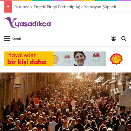
Ortopedik Engelli Bireyi Darbedip Ağır Yaralayan Şüpheli Tutuklandı
Giriş 
A
Menü