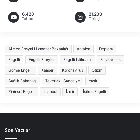
6.420
21.200
Takipçi
Takipçi
Aile ve Sosyal Hizmetler Bakanlığı
Antalya
Deprem
Engelli
Engelli Bireyler
Engelli İstihdamı
Erişilebilirlik
Görme Engelli
Kanser
Koronavirüs
Otizm
Sağlık Bakanlığı
Tekerlekli Sandalye
Yaşlı
Zihinsel Engelli
İstanbul
İzmir
İşitme Engelli
Son Yazılar