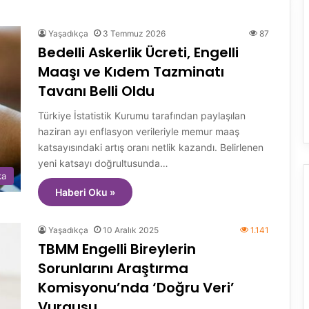
Yaşadıkça
3 Temmuz 2026
87
Bedelli Askerlik Ücreti, Engelli
Maaşı ve Kıdem Tazminatı
Tavanı Belli Oldu
Türkiye İstatistik Kurumu tarafından paylaşılan
haziran ayı enflasyon verileriyle memur maaş
katsayısındaki artış oranı netlik kazandı. Belirlenen
yeni katsayı doğrultusunda…
ka
Haberi Oku »
Yaşadıkça
10 Aralık 2025
1.141
TBMM Engelli Bireylerin
Sorunlarını Araştırma
Komisyonu’nda ‘Doğru Veri’
Vurgusu