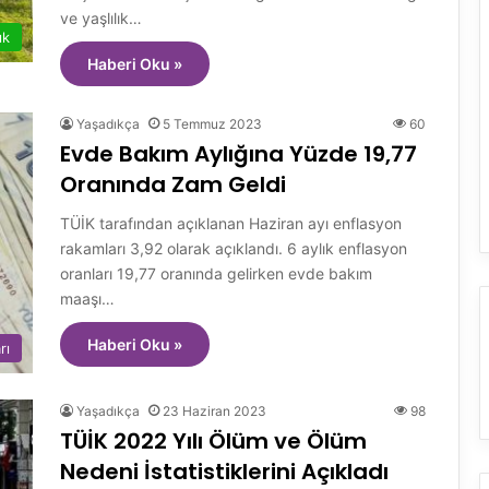
ve yaşlılık…
ık
Haberi Oku »
Yaşadıkça
5 Temmuz 2023
60
Evde Bakım Aylığına Yüzde 19,77
Oranında Zam Geldi
TÜİK tarafından açıklanan Haziran ayı enflasyon
rakamları 3,92 olarak açıklandı. 6 aylık enflasyon
oranları 19,77 oranında gelirken evde bakım
maaşı…
Haberi Oku »
rı
Yaşadıkça
23 Haziran 2023
98
TÜİK 2022 Yılı Ölüm ve Ölüm
Nedeni İstatistiklerini Açıkladı