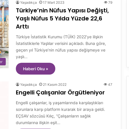
Yaşadıkça
17 Mart 2023
79
Türkiye’nin Nüfus Yapısı Değişti,
Yaşlı Nüfus 5 Yılda Yüzde 22,6
Arttı
Türkiye İstatistik Kurumu (TÜİK) 2022’ye ilişkin
İstatistiklerle Yaşlılar verisini açıkladı. Buna göre,
geçen yıl Türkiye’nin nüfus yapısı değişmeye ve
yaşlı…
er
Haberi Oku »
Yaşadıkça
21 Kasım 2022
47
Engelli Çalışanlar Örgütleniyor
Engelli çalışanlar, iş yaşamlarında karşılaştıkları
sorunlara karşı platform kurarak bir araya geldi.
EÇSAV sözcüsü Kılıç, “Çalışanların sağlık
durumlarına ilişkin eşit…