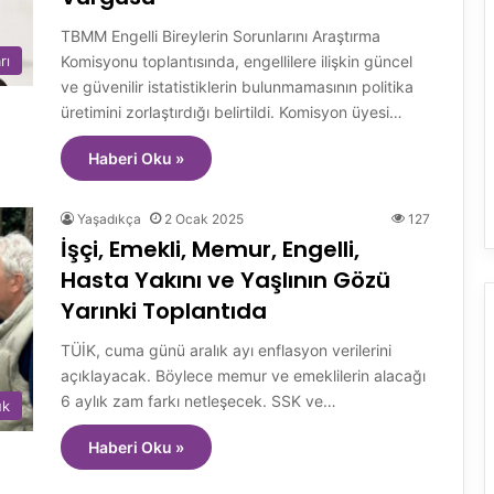
TBMM Engelli Bireylerin Sorunlarını Araştırma
Komisyonu toplantısında, engellilere ilişkin güncel
rı
ve güvenilir istatistiklerin bulunmamasının politika
üretimini zorlaştırdığı belirtildi. Komisyon üyesi…
Haberi Oku »
Yaşadıkça
2 Ocak 2025
127
İşçi, Emekli, Memur, Engelli,
Hasta Yakını ve Yaşlının Gözü
Yarınki Toplantıda
TÜİK, cuma günü aralık ayı enflasyon verilerini
açıklayacak. Böylece memur ve emeklilerin alacağı
6 aylık zam farkı netleşecek. SSK ve…
uk
Haberi Oku »