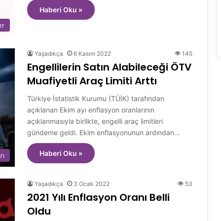
Haberi Oku »
er
Yaşadıkça
6 Kasım 2022
145
Engellilerin Satın Alabileceği ÖTV
Muafiyetli Araç Limiti Arttı
Türkiye İstatistik Kurumu (TÜİK) tarafından
açıklanan Ekim ayı enflasyon oranlarının
açıklanmasıyla birlikte, engelli araç limitleri
gündeme geldi. Ekim enflasyonunun ardından…
Haberi Oku »
rı
Yaşadıkça
3 Ocak 2022
53
2021 Yılı Enflasyon Oranı Belli
Oldu