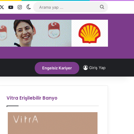
acebook
X
YouTube
Instagram
Dış görünümü değiştir
Arama
yap
...
Giriş Yap
Engelsiz Kariyer
Vitra Erişilebilir Banyo