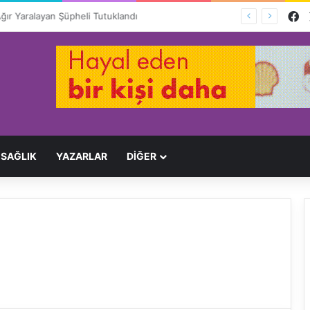
F
Ağır Yaralayan Şüpheli Tutuklandı
SAĞLIK
YAZARLAR
DİĞER