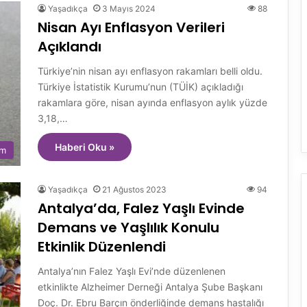
Yaşadıkça
3 Mayıs 2024
88
Nisan Ayı Enflasyon Verileri
Açıklandı
Türkiye’nin nisan ayı enflasyon rakamları belli oldu.
Türkiye İstatistik Kurumu’nun (TÜİK) açıkladığı
rakamlara göre, nisan ayında enflasyon aylık yüzde
3,18,…
Haberi Oku »
em
Yaşadıkça
21 Ağustos 2023
94
Antalya’da, Falez Yaşlı Evinde
Demans ve Yaşlılık Konulu
Etkinlik Düzenlendi
Antalya’nın Falez Yaşlı Evi’nde düzenlenen
etkinlikte Alzheimer Derneği Antalya Şube Başkanı
Doç. Dr. Ebru Barçın önderliğinde demans hastalığı