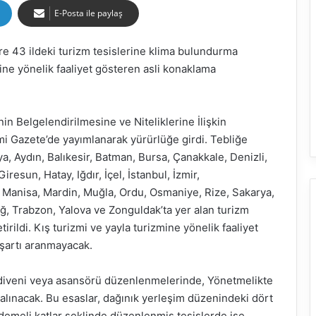
E-Posta ile paylaş
öre 43 ildeki turizm tesislerine klima bulundurma
mine yönelik faaliyet gösteren asli konaklama
in Belgelendirilmesine ve Niteliklerine İlişkin
i Gazete’de yayımlanarak yürürlüğe girdi. Tebliğe
, Aydın, Balıkesir, Batman, Bursa, Çanakkale, Denizli,
resun, Hatay, Iğdır, İçel, İstanbul, İzmir,
, Manisa, Mardin, Muğla, Ordu, Osmaniye, Rize, Sakarya,
ağ, Trabzon, Yalova ve Zonguldak’ta yer alan turizm
rildi. Kış turizmi ve yayla turizmine yönelik faaliyet
 şartı aranmayacak.
merdiveni veya asansörü düzenlenmelerinde, Yönetmelikte
 alınacak. Bu esaslar, dağınık yerleşim düzenindeki dört
Kademeli katlar şeklinde düzenlenmiş tesislerde ise