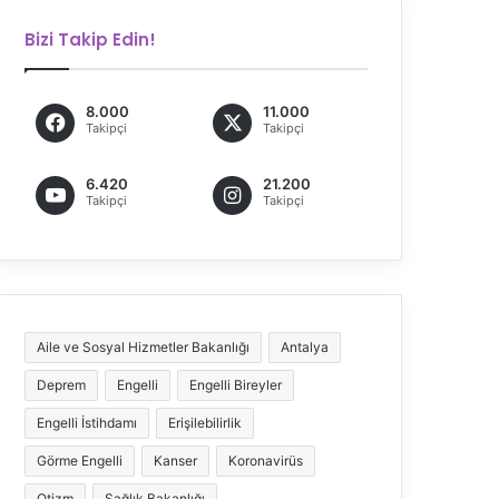
Bizi Takip Edin!
8.000
11.000
Takipçi
Takipçi
6.420
21.200
Takipçi
Takipçi
Aile ve Sosyal Hizmetler Bakanlığı
Antalya
Deprem
Engelli
Engelli Bireyler
Engelli İstihdamı
Erişilebilirlik
Görme Engelli
Kanser
Koronavirüs
Otizm
Sağlık Bakanlığı