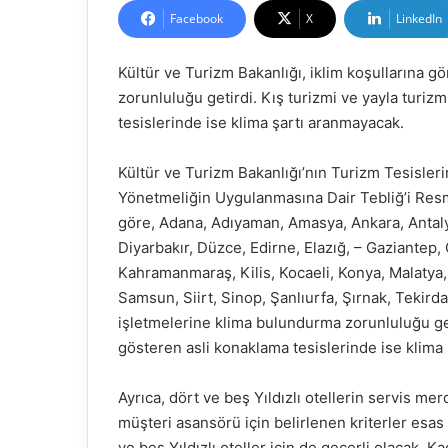
Facebook
X
LinkedIn
Kültür ve Turizm Bakanlığı, iklim koşullarına g
zorunluluğu getirdi. Kış turizmi ve yayla turiz
tesislerinde ise klima şartı aranmayacak.
Kültür ve Turizm Bakanlığı’nın Turizm Tesislerin
Yönetmeliğin Uygulanmasına Dair Tebliğ’i Resm
göre, Adana, Adıyaman, Amasya, Ankara, Antalya
Diyarbakır, Düzce, Edirne, Elazığ, – Gaziantep, Gi
Kahramanmaraş, Kilis, Kocaeli, Konya, Malatya
Samsun, Siirt, Sinop, Şanlıurfa, Şırnak, Tekird
işletmelerine klima bulundurma zorunluluğu geti
gösteren asli konaklama tesislerinde ise klima
Ayrıca, dört ve beş Yıldızlı otellerin servis 
müşteri asansörü için belirlenen kriterler esas
ve beş Yıldızlı oteller için de geçerli olacak. 