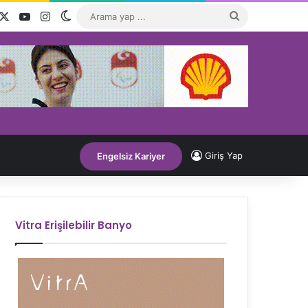
acebook
X
YouTube
Instagram
Dış görünümü değiştir
Arama
yap
...
Giriş Yap
Engelsiz Kariyer
Vitra Erişilebilir Banyo