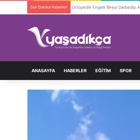
Son Dakika Haberleri
Ortopedik Engelli Bireyi Darbedip 
ANASAYFA
HABERLER
EĞITIM
SPOR