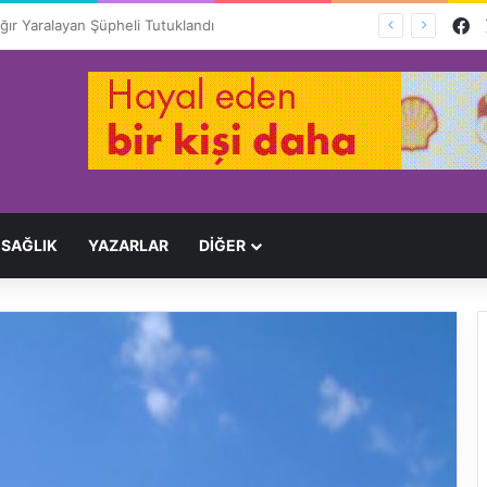
F
Ağır Yaralayan Şüpheli Tutuklandı
SAĞLIK
YAZARLAR
DİĞER