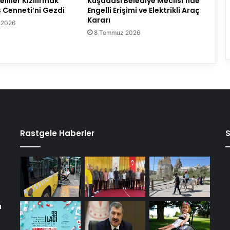
liler Kızılırmak
Kuşadası Belediye Meclisi’nde
ş Cenneti’ni Gezdi
Engelli Erişimi ve Elektrikli Araç
Kararı
 2026
8 Temmuz 2026
Rastgele Haberler
a