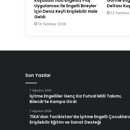
Kuşadası’nda Engelsiz Plaj
Görme Engel
Uygulaması İle Engelli Bireyler
Deltası Ku
İçin Deniz Keyfi Erişilebilir Hale
13 Temmuz
Geldi
16 Temmuz 2026
Son Yazılar
7 Ağustos 2026
İşitme Engelliler Genç Kız Futsal Milli Takımı,
Bilecik’te Kampa Girdi
7 Ağustos 2026
TİKA’dan Tacikistan’da İşitme Engelli Çocuklar
Erişilebilir Eğitim ve Sanat Desteği