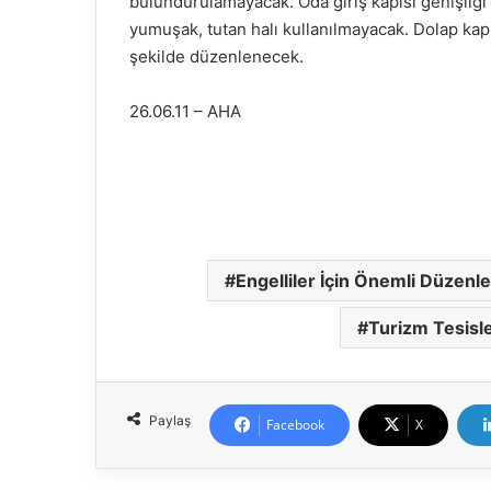
bulundurulamayacak. Oda giriş kapısı genişliği
yumuşak, tutan halı kullanılmayacak. Dolap kapı
şekilde düzenlenecek.
26.06.11 – AHA
Engelliler İçin Önemli Düzenl
Turizm Tesisle
Paylaş
Facebook
X