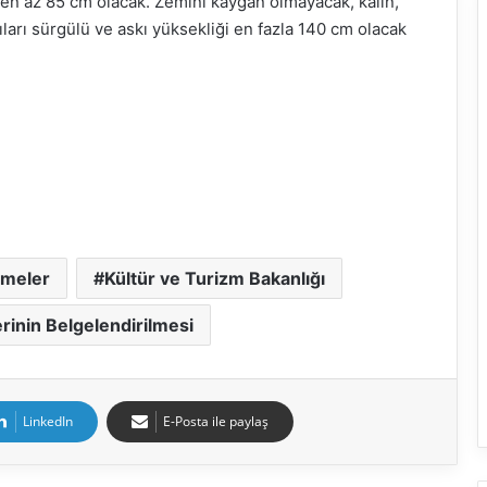
 en az 85 cm olacak. Zemini kaygan olmayacak, kalın,
ları sürgülü ve askı yüksekliği en fazla 140 cm olacak
emeler
Kültür ve Turizm Bakanlığı
rinin Belgelendirilmesi
LinkedIn
E-Posta ile paylaş