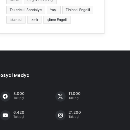
Tekerlekli Sandalye
Yaşlı
Zihinsel Engelli
İstanbul
İzmir
İşitme Engelli
Sosyal Medya
8.000
11.000
Takipçi
Takipçi
6.420
21.200
Takipçi
Takipçi