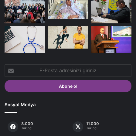
E-
Posta
adresinizi
giriniz
Sosyal Medya
8.000
11.000
Takipçi
Takipçi