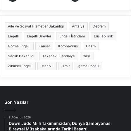
Aile ve Sosyal Hizmetler Bakanlığı
Antalya
Deprem
Engelli
Engelli Bireyler
Engelli İstihdamı
Erişilebilirlik
Görme Engelli
Kanser
Koronavirüs
Otizm
Sağlık Bakanlığı
Tekerlekli Sandalye
Yaşlı
Zihinsel Engelli
İstanbul
İzmir
İşitme Engelli
Son Yazılar
8 Ağustos 2026
Down Judo Millî Takımımızdan, Dünya Şampiyonası
Bireysel Müsabakalarında Tarihi Başarı!