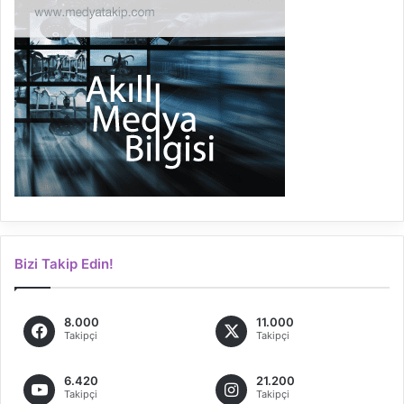
Bizi Takip Edin!
8.000
11.000
Takipçi
Takipçi
6.420
21.200
Takipçi
Takipçi