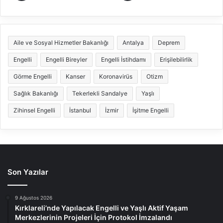
Aile ve Sosyal Hizmetler Bakanlığı
Antalya
Deprem
Engelli
Engelli Bireyler
Engelli İstihdamı
Erişilebilirlik
Görme Engelli
Kanser
Koronavirüs
Otizm
Sağlık Bakanlığı
Tekerlekli Sandalye
Yaşlı
Zihinsel Engelli
İstanbul
İzmir
İşitme Engelli
Son Yazılar
9 Ağustos 2026
Kırklareli’nde Yapılacak Engelli ve Yaşlı Aktif Yaşam
Merkezlerinin Projeleri İçin Protokol İmzalandı