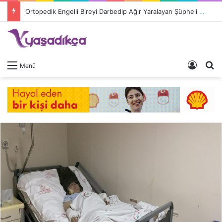
Ortopedik Engelli Bireyi Darbedip Ağır Yaralayan Şüpheli Tutuklandı
Giriş 
A
Menü