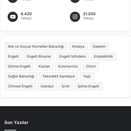
6.420
21.200
Takipçi
Takipçi
Aile ve Sosyal Hizmetler Bakanlığı
Antalya
Deprem
Engelli
Engelli Bireyler
Engelli İstihdamı
Erişilebilirlik
Görme Engelli
Kanser
Koronavirüs
Otizm
Sağlık Bakanlığı
Tekerlekli Sandalye
Yaşlı
Zihinsel Engelli
İstanbul
İzmir
İşitme Engelli
Son Yazılar