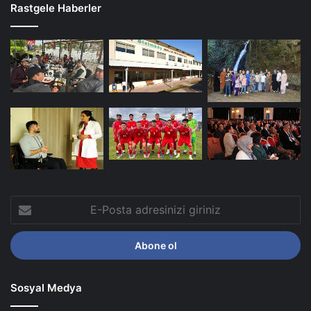
Rastgele Haberler
E-
Posta
adresinizi
giriniz
Sosyal Medya