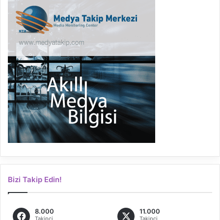
Bizi Takip Edin!
8.000
11.000
Takipçi
Takipçi