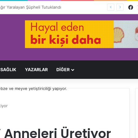
F
Ağır Yaralayan Şüpheli Tutuklandı
SAĞLIK
YAZARLAR
DİĞER
tiyor
’ Anneleri Üretiyor