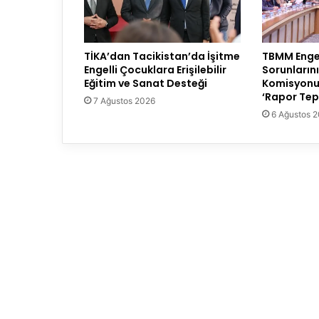
TİKA’dan Tacikistan’da İşitme
TBMM Engell
Engelli Çocuklara Erişilebilir
Sorunların
Eğitim ve Sanat Desteği
Komisyonu
‘Rapor Tepk
7 Ağustos 2026
6 Ağustos 