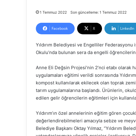
1 Temmuz 2022
Son güncelleme: 1 Temmuz 2022
Facebook
X
LinkedIn
Yıldırım Belediyesi ve Engelliler Federasyonu 
Okulu’nda bulunan sera da engelli öğrencilerin a
Anne Eli Değsin Projesi’nin 2’nci etabı olarak
uygulamaları eğitimi verildi sonrasında Yıldırı
kompost kullanılarak ekilecek olan toprak zemi
tarım uygulamalarına başlandı. Ürünlerin, okuld
edilen gelir öğrencilerin eğitimleri için kullanıl
Yıldırım’ın özel annelerinin eğitim gören çocukl
değerlendirebilmeleri amacıyla sebze ve meyve ye
Belediye Başkanı Oktay Yılmaz, “Yıldırım Belediy
vatandaşlarımıza yönelik projeler üretiyoruz.