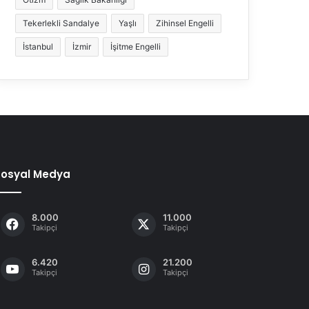
Tekerlekli Sandalye
Yaşlı
Zihinsel Engelli
İstanbul
İzmir
İşitme Engelli
Sosyal Medya
8.000
11.000
Takipçi
Takipçi
6.420
21.200
Takipçi
Takipçi