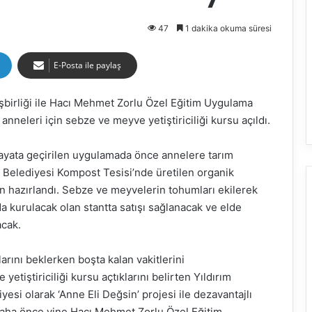
47
1 dakika okuma süresi
E-Posta ile paylaş
işbirliği ile Hacı Mehmet Zorlu Özel Eğitim Uygulama
nneleri için sebze ve meyve yetiştiriciliği kursu açıldı.
 hayata geçirilen uygulamada önce annelere tarım
m Belediyesi Kompost Tesisi’nde üretilen organik
n hazırlandı. Sebze ve meyvelerin tohumları ekilerek
a kurulacak olan stantta satışı sağlanacak ve elde
acak.
arını beklerken boşta kalan vakitlerini
tiştiriciliği kursu açtıklarını belirten Yıldırım
esi olarak ‘Anne Eli Değsin’ projesi ile dezavantajlı
 Daha önce yine Hacı Mehmet Zorlu Özel Eğitim