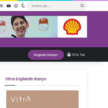
acebook
X
YouTube
Instagram
Dış görünümü değiştir
Arama
yap
...
Giriş Yap
Engelsiz Kariyer
Vitra Erişilebilir Banyo