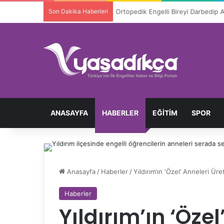
Son Dakika Haberleri
Ortopedik Engelli Bireyi Darbedip 
ANASAYFA
HABERLER
EĞITIM
SPOR
Anasayfa
/
Haberler
/
Yıldırım’ın ‘Özel’ Anneleri Üre
Haberler
Yıldırım’ın ‘Özel