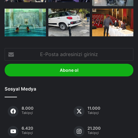
E-
Posta
adresinizi
giriniz
Sosyal Medya
8.000
11.000
Takipçi
Takipçi
6.420
21.200
Takipçi
Takipçi