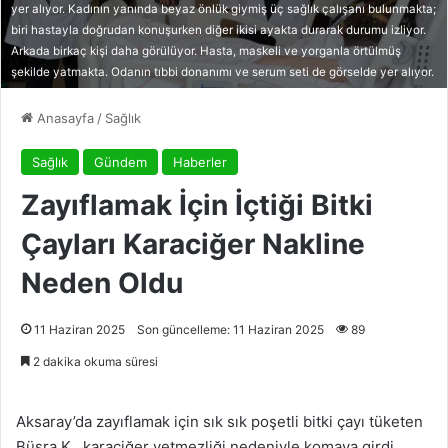
yer alıyor. Kadının yanında beyaz önlük giymiş üç sağlık çalışanı bulunmakta;
biri hastayla doğrudan konuşurken diğer ikisi ayakta durarak durumu izliyor.
Arkada birkaç kişi daha görülüyor. Hasta, maskeli ve yorganla örtülmüş
şekilde yatmakta. Odanın tıbbi donanımı ve serum seti de görselde yer alıyor.
Anasayfa
/
Sağlık
Sağlık
Gündem
Haberler
Zayıflamak İçin İçtiği Bitki
Çayları Karaciğer Nakline
Neden Oldu
11 Haziran 2025
Son güncelleme: 11 Haziran 2025
89
2 dakika okuma süresi
Aksaray’da zayıflamak için sık sık poşetli bitki çayı tüketen
Büşra K., karaciğer yetmezliği nedeniyle komaya girdi.