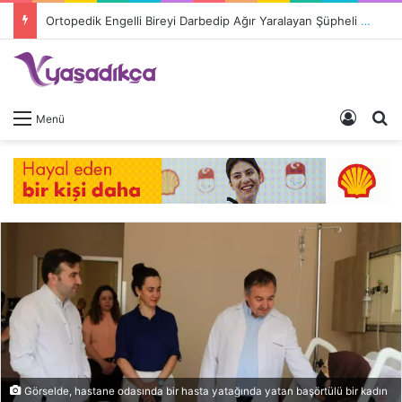
Ortopedik Engelli Bireyi Darbedip Ağır Yaralayan Şüpheli Tutuklandı
Giriş 
A
Menü
Görselde, hastane odasında bir hasta yatağında yatan başörtülü bir kadın