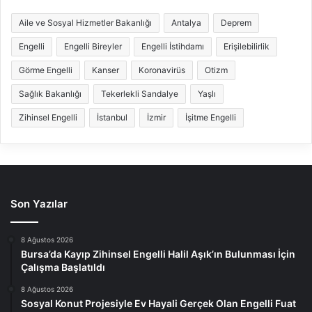
Aile ve Sosyal Hizmetler Bakanlığı
Antalya
Deprem
Engelli
Engelli Bireyler
Engelli İstihdamı
Erişilebilirlik
Görme Engelli
Kanser
Koronavirüs
Otizm
Sağlık Bakanlığı
Tekerlekli Sandalye
Yaşlı
Zihinsel Engelli
İstanbul
İzmir
İşitme Engelli
Son Yazılar
8 Ağustos 2026
Bursa’da Kayıp Zihinsel Engelli Halil Aşık’ın Bulunması İçin
Çalışma Başlatıldı
8 Ağustos 2026
Sosyal Konut Projesiyle Ev Hayali Gerçek Olan Engelli Fuat