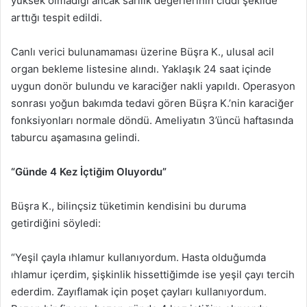
yüksek olmadığı ancak sarılık değerlerinin ciddi şekilde
arttığı tespit edildi.
Canlı verici bulunamaması üzerine Büşra K., ulusal acil
organ bekleme listesine alındı. Yaklaşık 24 saat içinde
uygun donör bulundu ve karaciğer nakli yapıldı. Operasyon
sonrası yoğun bakımda tedavi gören Büşra K.’nin karaciğer
fonksiyonları normale döndü. Ameliyatın 3’üncü haftasında
taburcu aşamasına gelindi.
“Günde 4 Kez İçtiğim Oluyordu”
Büşra K., bilinçsiz tüketimin kendisini bu duruma
getirdiğini söyledi:
“Yeşil çayla ıhlamur kullanıyordum. Hasta olduğumda
ıhlamur içerdim, şişkinlik hissettiğimde ise yeşil çayı tercih
ederdim. Zayıflamak için poşet çayları kullanıyordum.