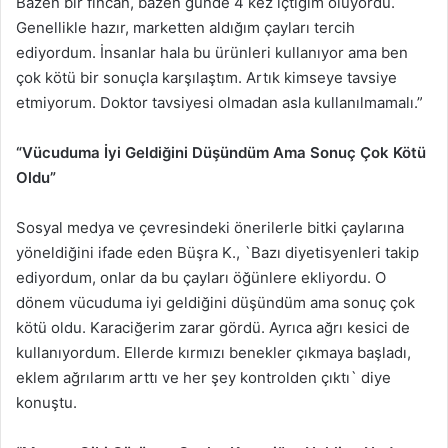
Bazen bir fincan, bazen günde 4 kez içtiğim oluyordu.
Genellikle hazır, marketten aldığım çayları tercih
ediyordum. İnsanlar hala bu ürünleri kullanıyor ama ben
çok kötü bir sonuçla karşılaştım. Artık kimseye tavsiye
etmiyorum. Doktor tavsiyesi olmadan asla kullanılmamalı.”
“Vücuduma İyi Geldiğini Düşündüm Ama Sonuç Çok Kötü
Oldu”
Sosyal medya ve çevresindeki önerilerle bitki çaylarına
yöneldiğini ifade eden Büşra K., `Bazı diyetisyenleri takip
ediyordum, onlar da bu çayları öğünlere ekliyordu. O
dönem vücuduma iyi geldiğini düşündüm ama sonuç çok
kötü oldu. Karaciğerim zarar gördü. Ayrıca ağrı kesici de
kullanıyordum. Ellerde kırmızı benekler çıkmaya başladı,
eklem ağrılarım arttı ve her şey kontrolden çıktı` diye
konuştu.