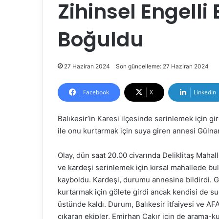
Zihinsel Engell
Boğuldu
27 Haziran 2024
Son güncelleme: 27 Haziran 2024
Facebook
X
LinkedIn
Balıkesir’in Karesi ilçesinde serinlemek için gi
ile onu kurtarmak için suya giren annesi Gülnar
Olay, dün saat 20.00 civarında Deliklitaş Mahal
ve kardeşi serinlemek için kırsal mahallede bul
kayboldu. Kardeşi, durumu annesine bildirdi.
kurtarmak için gölete girdi ancak kendisi de s
üstünde kaldı. Durum, Balıkesir itfaiyesi ve AFA
çıkaran ekipler, Emirhan Çakır için de arama-ku