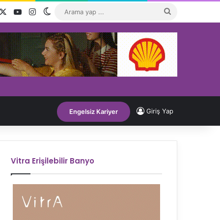
acebook
X
YouTube
Instagram
Dış görünümü değiştir
Arama
yap
...
Giriş Yap
Engelsiz Kariyer
Vitra Erişilebilir Banyo