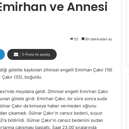
i Emirhan ve Annesi
52
Bir dakikadan az
E-Posta ile paylaş
rdiği gölette kaybolan zihinsel engelli Emirhan Çakır (16)
 Çakır (35), boğuldu.
lesi’nde meydana geldi. Zihinsel engelli Emirhan Çakır
unan gölete girdi. Emirhan Çakır, bir süre sonra suda
 Gülnar Çakır da kimseye haber vermeden oğlunu
udan çıkamadı. Gülnar Çakır’ın cansız bedeni, suyun
D’a bildirildi. Gülnar Çakır’ın cansız bedenini sudan
rtarma çalışması başlattı. Saat 23.00 sıralarında