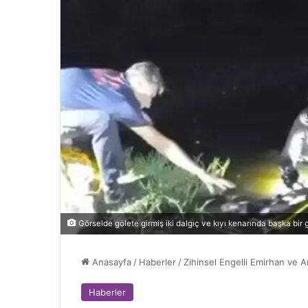
Görselde gölete girmiş iki dalgıç ve kıyı kenarında başka bir g
Anasayfa
/
Haberler
/
Zihinsel Engelli Emirhan ve 
Haberler