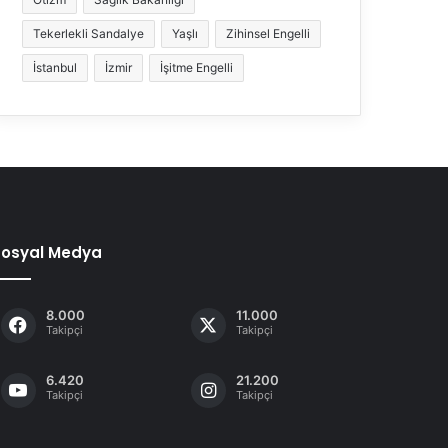
Tekerlekli Sandalye
Yaşlı
Zihinsel Engelli
İstanbul
İzmir
İşitme Engelli
Sosyal Medya
8.000
11.000
Takipçi
Takipçi
6.420
21.200
Takipçi
Takipçi