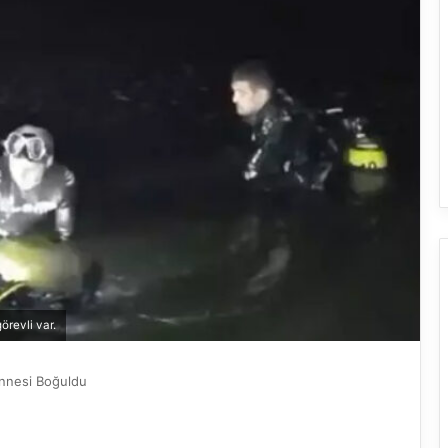
örevli var.
Annesi Boğuldu