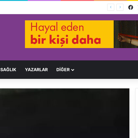
F
Ağır Yaralayan Şüpheli Tutuklandı
SAĞLIK
YAZARLAR
DİĞER