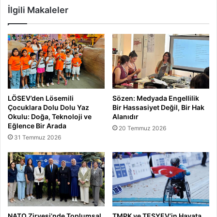
İlgili Makaleler
LÖSEV’den Lösemili
Sözen: Medyada Engellilik
Çocuklara Dolu Dolu Yaz
Bir Hassasiyet Değil, Bir Hak
Okulu: Doğa, Teknoloji ve
Alanıdır
Eğlence Bir Arada
20 Temmuz 2026
31 Temmuz 2026
NATO Zirvesi’nde Toplumsal
TMPK ve TESYEV’in Hayata