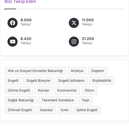
Bizi Takip Edin!
8.000
11.000
Takipçi
Takipçi
6.420
21.200
Takipçi
Takipçi
Aile ve Sosyal Hizmetler Bakanlığı
Antalya
Deprem
Engelli
Engelli Bireyler
Engelli İstihdamı
Erişilebilirlik
Görme Engelli
Kanser
Koronavirüs
Otizm
Sağlık Bakanlığı
Tekerlekli Sandalye
Yaşlı
Zihinsel Engelli
İstanbul
İzmir
İşitme Engelli