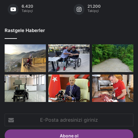
6.420
21.200
Takipçi
Takipçi
Rastgele Haberler
E-
Posta
adresinizi
giriniz