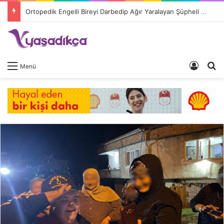
Ortopedik Engelli Bireyi Darbedip Ağır Yaralayan Şüpheli Tutuklandı
Giriş 
A
Menü