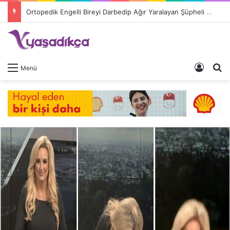
Ortopedik Engelli Bireyi Darbedip Ağır Yaralayan Şüpheli Tutuklandı
Giriş 
A
Menü