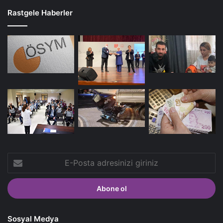
Rastgele Haberler
E-
Posta
adresinizi
giriniz
Sosyal Medya