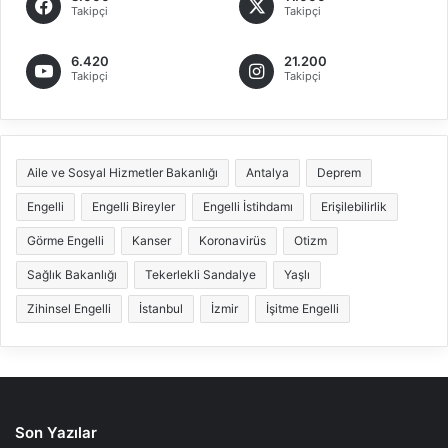
Takipçi
Takipçi
6.420
21.200
Takipçi
Takipçi
Aile ve Sosyal Hizmetler Bakanlığı
Antalya
Deprem
Engelli
Engelli Bireyler
Engelli İstihdamı
Erişilebilirlik
Görme Engelli
Kanser
Koronavirüs
Otizm
Sağlık Bakanlığı
Tekerlekli Sandalye
Yaşlı
Zihinsel Engelli
İstanbul
İzmir
İşitme Engelli
Son Yazılar