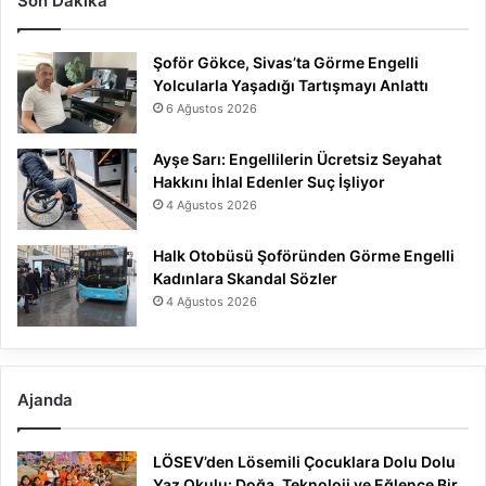
Son Dakika
Şoför Gökce, Sivas’ta Görme Engelli
Yolcularla Yaşadığı Tartışmayı Anlattı
6 Ağustos 2026
Ayşe Sarı: Engellilerin Ücretsiz Seyahat
Hakkını İhlal Edenler Suç İşliyor
4 Ağustos 2026
Halk Otobüsü Şoföründen Görme Engelli
Kadınlara Skandal Sözler
4 Ağustos 2026
Ajanda
LÖSEV’den Lösemili Çocuklara Dolu Dolu
Yaz Okulu: Doğa, Teknoloji ve Eğlence Bir