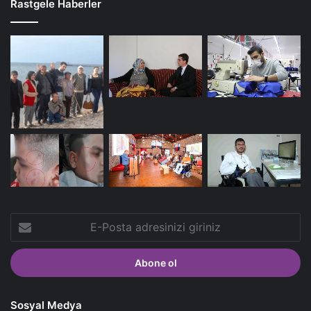
Rastgele Haberler
E-
Posta
adresinizi
giriniz
Sosyal Medya