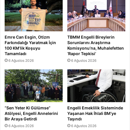
Emre Can Esgin, Otizm
TBMM Engelli Bireylerin
Farkındalığı Yaratmak İçin
Sorunlarını Araştırma
100 KM’lik Koşuyu
Komisyonu’na, Muhalefetten
Tamamladı
‘Rapor Tepkisi’
6 Ağustos 2026
6 Ağustos 2026
“Sen Yeter Ki Gülümse”
Engelli Emeklilik Sisteminde
Atölyesi, Engelli Annelerini
Yaşanan Hak İhlali BM’ye
Bir Araya Getirdi
Taşındı
6 Ağustos 2026
6 Ağustos 2026