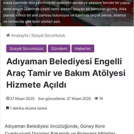
masa üzerinde ters çevrilmiş bir tekerlekli sandalye şasisine benzer bir yapıyı
tamir ediyor. Üzerinde çeşitli tamir aletleri taşıyan bir pantolon giymiş. Arka
planda kırmızı bir alet panosu bulunuyor ve üzerinde birçok pense, anahtar
ve tornavida gibi tamir aletleri asılı.
Anasayfa
/
Sosyal Sorumluluk
Sosyal Sorumluluk
Gündem
Haberler
Adıyaman Belediyesi Engelli
Araç Tamir ve Bakım Atölyesi
Hizmete Açıldı
27 Nisan 2025
Son güncelleme: 27 Nisan 2025
74
1 dakika okuma süresi
Adıyaman Belediyesi öncülüğünde, Güney Kore
Cumhuriyeti Dışişleri Bakanlığı ve Birleşmiş Milletler