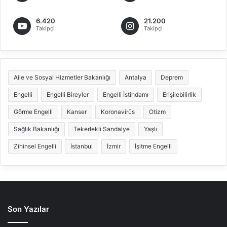
6.420
21.200
Takipçi
Takipçi
Aile ve Sosyal Hizmetler Bakanlığı
Antalya
Deprem
Engelli
Engelli Bireyler
Engelli İstihdamı
Erişilebilirlik
Görme Engelli
Kanser
Koronavirüs
Otizm
Sağlık Bakanlığı
Tekerlekli Sandalye
Yaşlı
Zihinsel Engelli
İstanbul
İzmir
İşitme Engelli
Son Yazılar