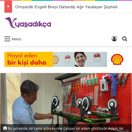
Ortopedik Engelli Bireyi Darbedip Ağır Yaralayan Şüpheli Tutuklandı
Giriş 
A
Menü
Bu görselde, bir tamir atölyesinde çalışan bir adam görülüyor. Adam, bir