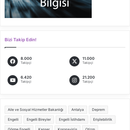
Bizi Takip Edin!
8.000
11.000
Takipçi
Takipçi
6.420
21.200
Takipçi
Takipçi
Aile ve Sosyal Hizmetler Bakanlığı
Antalya
Deprem
Engelli
Engelli Bireyler
Engelli İstihdamı
Erişilebilirlik
Görme Engelli
Kanser
Koronavirüs
Otizm