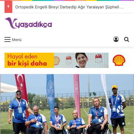
Ortopedik Engelli Bireyi Darbedip Ağır Yaralayan Şüpheli Tutuklandı
Giriş 
A
Menü