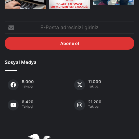
E-
Posta
adresinizi
giriniz
Sosyal Medya
8.000
11.000
Takipçi
Takipçi
6.420
21.200
Takipçi
Takipçi