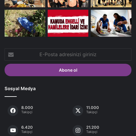
E-
Posta
adresinizi
giriniz
Sosyal Medya
8.000
11.000
Takipçi
Takipçi
6.420
21.200
Takipçi
Takipçi