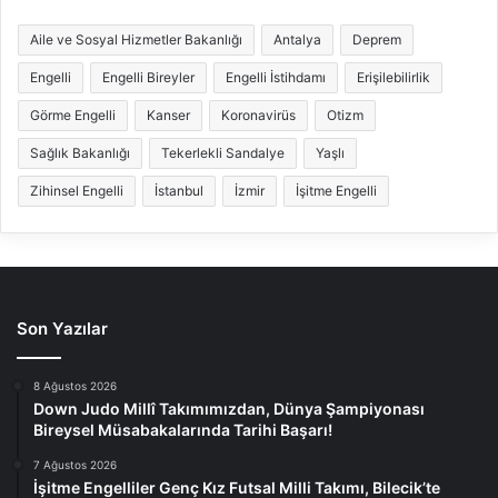
Aile ve Sosyal Hizmetler Bakanlığı
Antalya
Deprem
Engelli
Engelli Bireyler
Engelli İstihdamı
Erişilebilirlik
Görme Engelli
Kanser
Koronavirüs
Otizm
Sağlık Bakanlığı
Tekerlekli Sandalye
Yaşlı
Zihinsel Engelli
İstanbul
İzmir
İşitme Engelli
Son Yazılar
8 Ağustos 2026
Down Judo Millî Takımımızdan, Dünya Şampiyonası
Bireysel Müsabakalarında Tarihi Başarı!
7 Ağustos 2026
İşitme Engelliler Genç Kız Futsal Milli Takımı, Bilecik’te