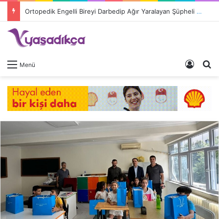
Ortopedik Engelli Bireyi Darbedip Ağır Yaralayan Şüpheli Tutuklandı
Giriş 
A
Menü