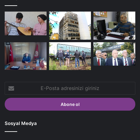
E-
Posta
adresinizi
giriniz
Sosyal Medya