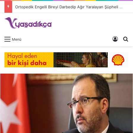
Ortopedik Engelli Bireyi Darbedip Ağır Yaralayan Şüpheli Tutuklandı
Giriş 
A
Menü