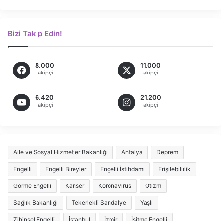
Bizi Takip Edin!
8.000
11.000
Takipçi
Takipçi
6.420
21.200
Takipçi
Takipçi
Aile ve Sosyal Hizmetler Bakanlığı
Antalya
Deprem
Engelli
Engelli Bireyler
Engelli İstihdamı
Erişilebilirlik
Görme Engelli
Kanser
Koronavirüs
Otizm
Sağlık Bakanlığı
Tekerlekli Sandalye
Yaşlı
Zihinsel Engelli
İstanbul
İzmir
İşitme Engelli