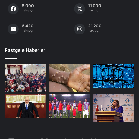
8.000
11.000
Takipçi
Takipçi
6.420
21.200
Takipçi
Takipçi
Rastgele Haberler
E-