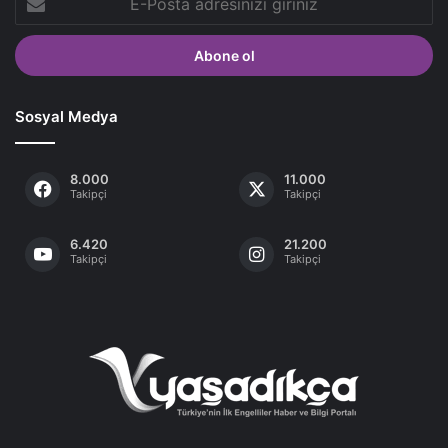
Posta
adresinizi
giriniz
Sosyal Medya
8.000
11.000
Takipçi
Takipçi
6.420
21.200
Takipçi
Takipçi