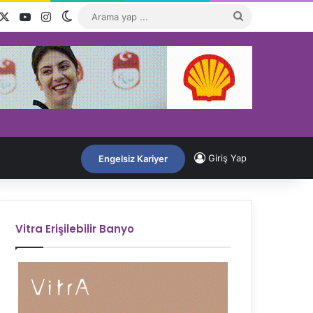
acebook
X
YouTube
Instagram
Dış görünümü değiştir
Arama
yap
...
Giriş Yap
Engelsiz Kariyer
Vitra Erişilebilir Banyo