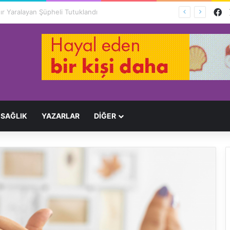
F
Ağır Yaralayan Şüpheli Tutuklandı
SAĞLIK
YAZARLAR
DİĞER