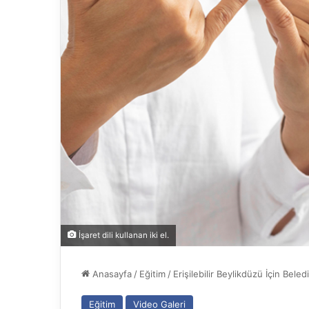
İşaret dili kullanan iki el.
Anasayfa
/
Eğitim
/
Erişilebilir Beylikdüzü İçin Beled
Eğitim
Video Galeri