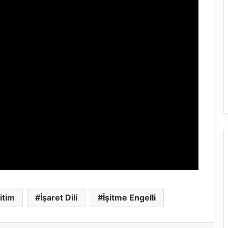
itim
İşaret Dili
İşitme Engelli