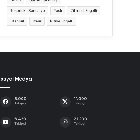
Tekerlekli Sandalye
Yaşlı
Zihinsel Engelli
İstanbul
İzmir
İşitme Engelli
Sosyal Medya
8.000
11.000
Takipçi
Takipçi
6.420
21.200
Takipçi
Takipçi