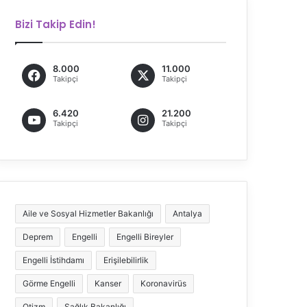
Bizi Takip Edin!
8.000
11.000
Takipçi
Takipçi
6.420
21.200
Takipçi
Takipçi
Aile ve Sosyal Hizmetler Bakanlığı
Antalya
Deprem
Engelli
Engelli Bireyler
Engelli İstihdamı
Erişilebilirlik
Görme Engelli
Kanser
Koronavirüs
Otizm
Sağlık Bakanlığı