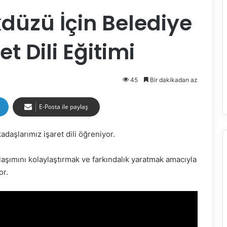
ikdüzü İçin Belediye
t Dili Eğitimi
45
Bir dakikadan az
E-Posta ile paylaş
kadaşlarımız işaret dili öğreniyor.
laşımını kolaylaştırmak ve farkındalık yaratmak amacıyla
or.