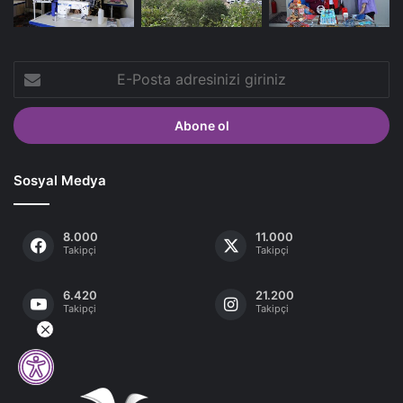
E-
Posta
adresinizi
giriniz
Sosyal Medya
8.000
11.000
Takipçi
Takipçi
6.420
21.200
Takipçi
Takipçi