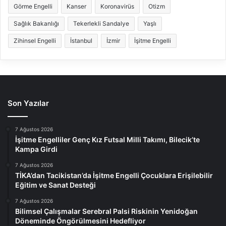
Görme Engelli
Kanser
Koronavirüs
Otizm
Sağlık Bakanlığı
Tekerlekli Sandalye
Yaşlı
Zihinsel Engelli
İstanbul
İzmir
İşitme Engelli
Son Yazılar
7 Ağustos 2026
İşitme Engelliler Genç Kız Futsal Milli Takımı, Bilecik’te
Kampa Girdi
7 Ağustos 2026
TİKA’dan Tacikistan’da İşitme Engelli Çocuklara Erişilebilir
Eğitim ve Sanat Desteği
7 Ağustos 2026
Bilimsel Çalışmalar Serebral Palsi Riskinin Yenidoğan
Döneminde Öngörülmesini Hedefliyor