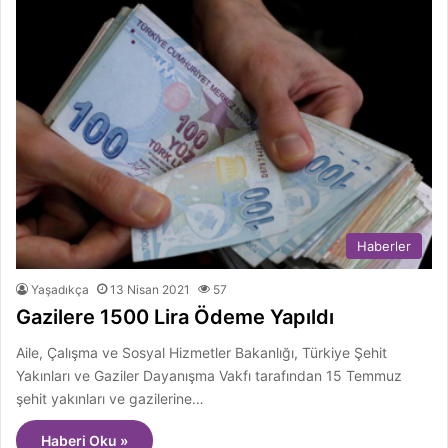
Haberler
Yaşadıkça
13 Nisan 2021
57
Gazilere 1500 Lira Ödeme Yapıldı
Aile, Çalışma ve Sosyal Hizmetler Bakanlığı, Türkiye Şehit
Yakınları ve Gaziler Dayanışma Vakfı tarafından 15 Temmuz
şehit yakınları ve gazilerine…
Haberi Oku »