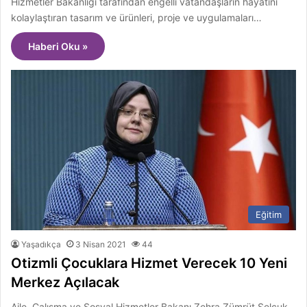
Hizmetler Bakanlığı tarafından engelli vatandaşların hayatını
kolaylaştıran tasarım ve ürünleri, proje ve uygulamaları…
Haberi Oku »
Eğitim
Yaşadıkça
3 Nisan 2021
44
Otizmli Çocuklara Hizmet Verecek 10 Yeni
Merkez Açılacak
Aile, Çalışma ve Sosyal Hizmetler Bakanı Zehra Zümrüt Selçuk,