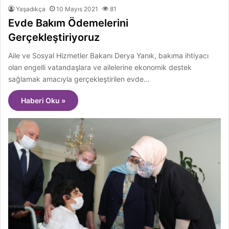
Yaşadıkça
10 Mayıs 2021
81
Evde Bakım Ödemelerini
Gerçekleştiriyoruz
Aile ve Sosyal Hizmetler Bakanı Derya Yanık, bakıma ihtiyacı
olan engelli vatandaşlara ve ailelerine ekonomik destek
sağlamak amacıyla gerçekleştirilen evde…
Haberi Oku »