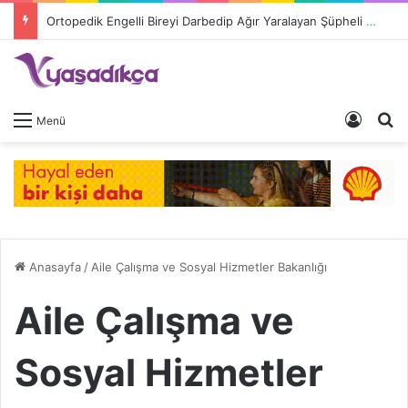
Engelliler İçin Hayat Pahalı, Destek Yetersiz: Cihaz Fiyatları 9 Kat Arttı, Devlet Katkısı Eriyor
Giriş 
A
Menü
Anasayfa
/
Aile Çalışma ve Sosyal Hizmetler Bakanlığı
Aile Çalışma ve
Sosyal Hizmetler