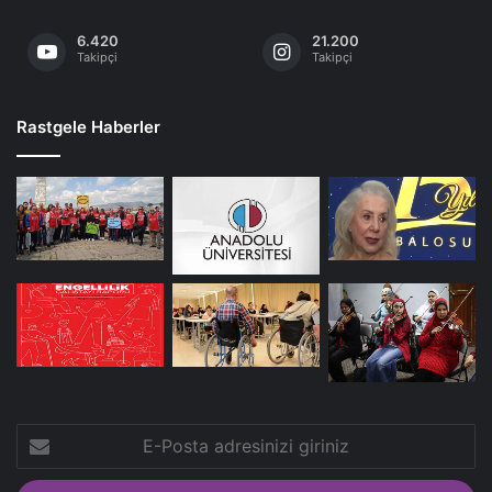
6.420
21.200
Takipçi
Takipçi
Rastgele Haberler
E-
Posta
adresinizi