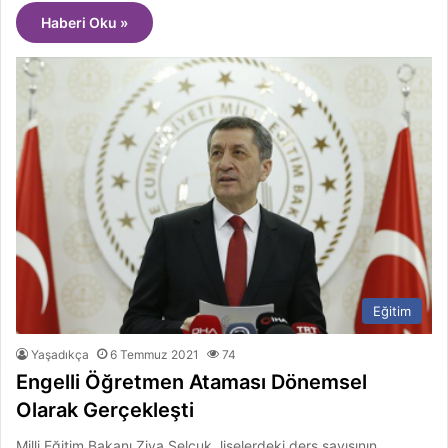
Haberi Oku »
Eğitim
Yaşadıkça
6 Temmuz 2021
74
Engelli Öğretmen Ataması Dönemsel
Olarak Gerçekleşti
Milli Eğitim Bakanı Ziya Selçuk, liselerdeki ders sayısının