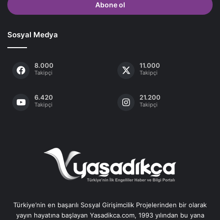
giriniz
Sosyal Medya
8.000
11.000
Takipçi
Takipçi
6.420
21.200
Takipçi
Takipçi
Türkiye’nin en başarılı Sosyal Girişimcilik Projelerinden bir olarak
yayın hayatına başlayan Yasadikca.com, 1993 yılından bu yana