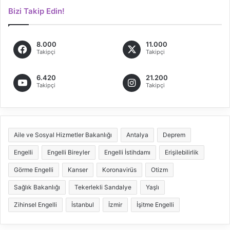
Bizi Takip Edin!
8.000
11.000
Takipçi
Takipçi
6.420
21.200
Takipçi
Takipçi
Aile ve Sosyal Hizmetler Bakanlığı
Antalya
Deprem
Engelli
Engelli Bireyler
Engelli İstihdamı
Erişilebilirlik
Görme Engelli
Kanser
Koronavirüs
Otizm
Sağlık Bakanlığı
Tekerlekli Sandalye
Yaşlı
Zihinsel Engelli
İstanbul
İzmir
İşitme Engelli