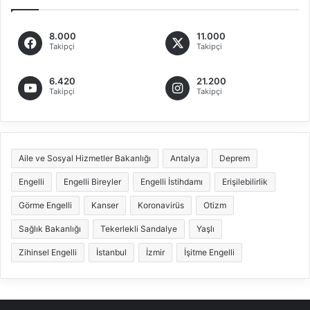
8.000
11.000
Takipçi
Takipçi
6.420
21.200
Takipçi
Takipçi
Aile ve Sosyal Hizmetler Bakanlığı
Antalya
Deprem
Engelli
Engelli Bireyler
Engelli İstihdamı
Erişilebilirlik
Görme Engelli
Kanser
Koronavirüs
Otizm
Sağlık Bakanlığı
Tekerlekli Sandalye
Yaşlı
Zihinsel Engelli
İstanbul
İzmir
İşitme Engelli