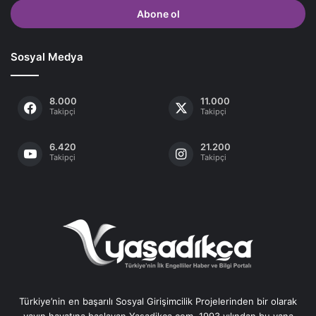
adresinizi
giriniz
Sosyal Medya
8.000
11.000
Takipçi
Takipçi
6.420
21.200
Takipçi
Takipçi
Türkiye’nin en başarılı Sosyal Girişimcilik Projelerinden bir olarak