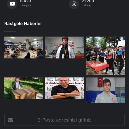
6.420
21.200
Takipçi
Takipçi
Rastgele Haberler
E-
Posta