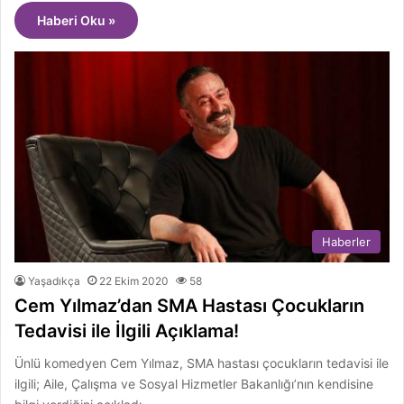
Haberi Oku »
Haberler
Yaşadıkça
22 Ekim 2020
58
Cem Yılmaz’dan SMA Hastası Çocukların
Tedavisi ile İlgili Açıklama!
Ünlü komedyen Cem Yılmaz, SMA hastası çocukların tedavisi ile
ilgili; Aile, Çalışma ve Sosyal Hizmetler Bakanlığı’nın kendisine