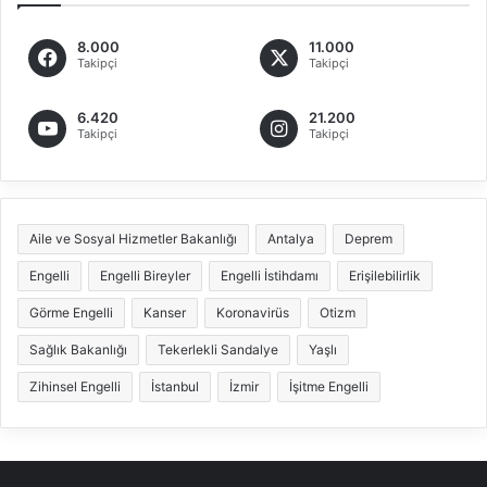
8.000
11.000
Takipçi
Takipçi
6.420
21.200
Takipçi
Takipçi
Aile ve Sosyal Hizmetler Bakanlığı
Antalya
Deprem
Engelli
Engelli Bireyler
Engelli İstihdamı
Erişilebilirlik
Görme Engelli
Kanser
Koronavirüs
Otizm
Sağlık Bakanlığı
Tekerlekli Sandalye
Yaşlı
Zihinsel Engelli
İstanbul
İzmir
İşitme Engelli