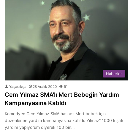
Haberler
Yaşadıkça
28 Aralık 2020
51
Cem Yılmaz SMA’lı Mert Bebeğin Yardım
Kampanyasına Katıldı
Komedyen Cem Yılmaz SMA hastası Mert bebek için
düzenlenen yardım kampanyasına katıldı. Yılmaz” 1000 kişilik
yardım yapıyorum diyerek 100 bin…