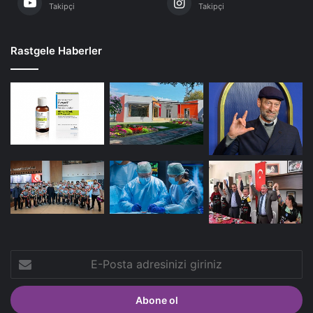
Takipçi
Takipçi
Rastgele Haberler
E-
Posta
adresinizi
giriniz