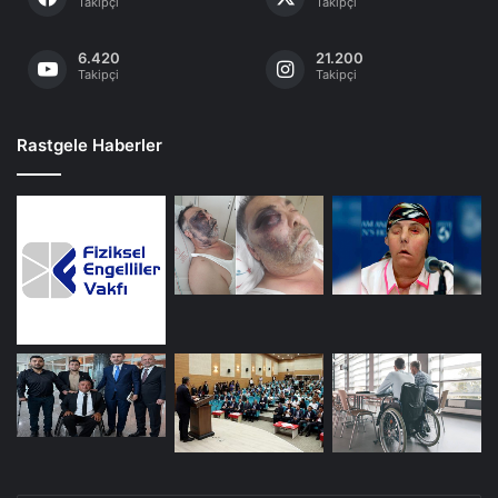
Takipçi
Takipçi
6.420
21.200
Takipçi
Takipçi
Rastgele Haberler