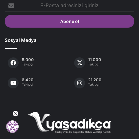
E-
Posta
adresinizi
giriniz
Sosyal Medya
8.000
11.000
Takipçi
Takipçi
6.420
21.200
Takipçi
Takipçi