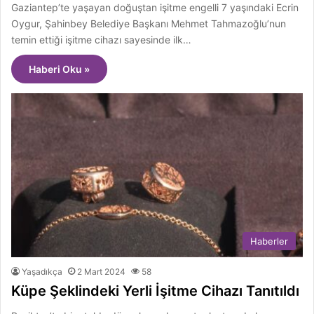
Gaziantep’te yaşayan doğuştan işitme engelli 7 yaşındaki Ecrin
Oygur, Şahinbey Belediye Başkanı Mehmet Tahmazoğlu’nun
temin ettiği işitme cihazı sayesinde ilk…
Haberi Oku »
Haberler
Yaşadıkça
2 Mart 2024
58
Küpe Şeklindeki Yerli İşitme Cihazı Tanıtıldı