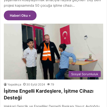
projesi kapsamında 50 çocuğa işitme cihazı…
Haberi Oku »
Sosyal Sorumluluk
Yaşadıkça
30 Eylül 2024
79
İşitme Engelli Kardeşlere, İşitme Cihazı
Desteği
Hakkari Gençlik ve Engelliler Derneği Başkanı Yavuz Aydoğdu,