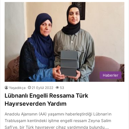
Haberler
Yaşadıkça
21 Eylül 2022
53
Lübnanlı Engelli Ressama Türk
Hayırseverden Yardım
Anadolu Ajansının (AA) yaşamını haberleştirdiği Lübnan’ın
Trablusşam kentindeki işitme engelli ressam Zeyna Salim
Safi’ye, bir Türk hayırsever cihaz yardımında bulundu.…