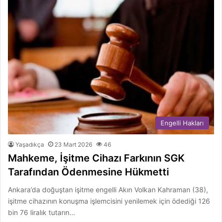
Engelli Hakları
Yaşadıkça
23 Mart 2026
46
Mahkeme, İşitme Cihazı Farkının SGK
Tarafından Ödenmesine Hükmetti
Ankara’da doğuştan işitme engelli Akın Volkan Kahraman (38),
işitme cihazının konuşma işlemcisini yenilemek için ödediği 126
bin 76 liralık tutarın…