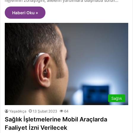
hijyeninin zorlaştığını, ailelerin yardımlara ulaşmada sorun…
Haberi Oku »
Sağlık
Yaşadıkça
13 Şubat 2023
64
Sağlık İşletmelerine Mobil Araçlarda
Faaliyet İzni Verilecek