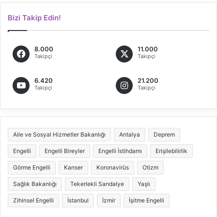
Bizi Takip Edin!
8.000
11.000
Takipçi
Takipçi
6.420
21.200
Takipçi
Takipçi
Aile ve Sosyal Hizmetler Bakanlığı
Antalya
Deprem
Engelli
Engelli Bireyler
Engelli İstihdamı
Erişilebilirlik
Görme Engelli
Kanser
Koronavirüs
Otizm
Sağlık Bakanlığı
Tekerlekli Sandalye
Yaşlı
Zihinsel Engelli
İstanbul
İzmir
İşitme Engelli