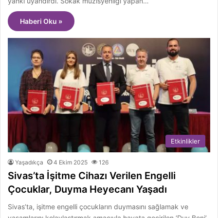
yankı uyandırdı. Sokak müzisyenliği yapan…
Haberi Oku »
Etkinlikler
Yaşadıkça
4 Ekim 2025
126
Sivas’ta İşitme Cihazı Verilen Engelli
Çocuklar, Duyma Heyecanı Yaşadı
Sivas’ta, işitme engelli çocukların duymasını sağlamak ve
yaşamlarını kolaylaştırmak amacıyla hayata geçirilen ‘Duy Beni’