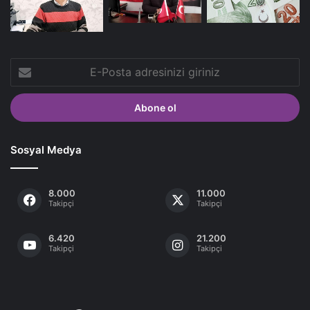
E-
Posta
adresinizi
giriniz
Sosyal Medya
8.000
11.000
Takipçi
Takipçi
6.420
21.200
Takipçi
Takipçi