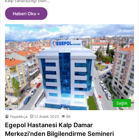
kalp rahatsızlığı olan…
Haberi Oku »
Sağlık
Yaşadıkça
12 Aralık 2022
99
Egepol Hastanesi Kalp Damar
Merkezi’nden Bilgilendirme Semineri