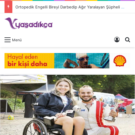
Ortopedik Engelli Bireyi Darbedip Ağır Yaralayan Şüpheli Tutuklandı
Giriş 
A
Menü