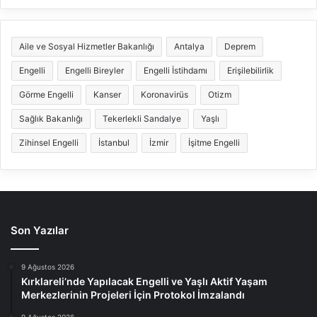
Aile ve Sosyal Hizmetler Bakanlığı
Antalya
Deprem
Engelli
Engelli Bireyler
Engelli İstihdamı
Erişilebilirlik
Görme Engelli
Kanser
Koronavirüs
Otizm
Sağlık Bakanlığı
Tekerlekli Sandalye
Yaşlı
Zihinsel Engelli
İstanbul
İzmir
İşitme Engelli
Son Yazılar
9 Ağustos 2026
Kırklareli’nde Yapılacak Engelli ve Yaşlı Aktif Yaşam
Merkezlerinin Projeleri İçin Protokol İmzalandı