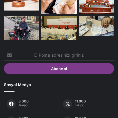
E-
Posta
adresinizi
giriniz
Sosyal Medya
8.000
11.000
Takipçi
Takipçi