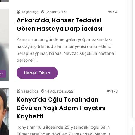
Yaşadıkça
12 Mart 2023
94
Ankara’da, Kanser Tedavisi
Gören Hastaya Darp İddiası
Zaman zaman gündeme gelen yoğun bakımdaki
hastaya şiddet iddialarına bir yenisi daha eklendi.
Serap Baypınar, babası Nevzat Küçük’ün hastane
personeli…
Haberi Oku »
er
Yaşadıkça
14 Ağustos 2022
178
Konya’da Oğlu Tarafından
Dövülen Yaşlı Adam Hayatını
Kaybetti
Konya’nın Kulu ilçesinde 25 yaşındaki oğlu Salih
Tümer tarafından dövülen 72 yaşındaki Mahmut