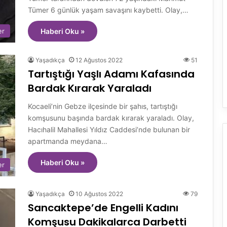
Tümer 6 günlük yaşam savaşını kaybetti. Olay,…
er
Haberi Oku »
Yaşadıkça
12 Ağustos 2022
51
Tartıştığı Yaşlı Adamı Kafasında
Bardak Kırarak Yaraladı
Kocaeli’nin Gebze ilçesinde bir şahıs, tartıştığı
komşusunu başında bardak kırarak yaraladı. Olay,
Hacıhalil Mahallesi Yıldız Caddesi’nde bulunan bir
apartmanda meydana…
Haberi Oku »
er
Yaşadıkça
10 Ağustos 2022
79
Sancaktepe’de Engelli Kadını
Komşusu Dakikalarca Darbetti