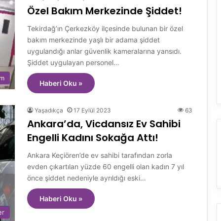
Özel Bakım Merkezinde Şiddet!
Tekirdağ’ın Çerkezköy ilçesinde bulunan bir özel
bakım merkezinde yaşlı bir adama şiddet
uygulandığı anlar güvenlik kameralarına yansıdı.
Şiddet uygulayan personel…
em
Haberi Oku »
Yaşadıkça
17 Eylül 2023
63
Ankara’da, Vicdansız Ev Sahibi
Engelli Kadını Sokağa Attı!
Ankara Keçiören’de ev sahibi tarafından zorla
evden çıkartılan yüzde 60 engelli olan kadın 7 yıl
önce şiddet nedeniyle ayrıldığı eski…
Haberi Oku »
er