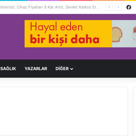
F
Engelliler İçin Hayat Pahalı, Destek Yetersiz: Cihaz Fiyatları 9 Kat Arttı, Devlet Katkısı Eriyor
SAĞLIK
YAZARLAR
DİĞER