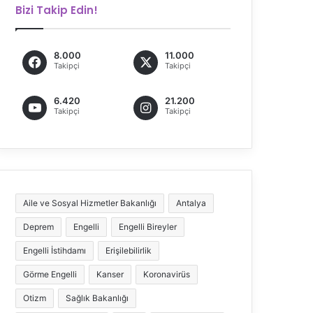
Bizi Takip Edin!
8.000
11.000
Takipçi
Takipçi
6.420
21.200
Takipçi
Takipçi
Aile ve Sosyal Hizmetler Bakanlığı
Antalya
Deprem
Engelli
Engelli Bireyler
Engelli İstihdamı
Erişilebilirlik
Görme Engelli
Kanser
Koronavirüs
Otizm
Sağlık Bakanlığı