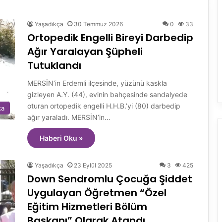
Yaşadıkça
30 Temmuz 2026
0
33
Ortopedik Engelli Bireyi Darbedip
Ağır Yaralayan Şüpheli
Tutuklandı
MERSİN’in Erdemli ilçesinde, yüzünü kaskla
gizleyen A.Y. (44), evinin bahçesinde sandalyede
oturan ortopedik engelli H.H.B.’yi (80) darbedip
ka
ağır yaraladı. MERSİN’in…
Haberi Oku »
Yaşadıkça
23 Eylül 2025
3
425
Down Sendromlu Çocuğa Şiddet
Uygulayan Öğretmen “Özel
Eğitim Hizmetleri Bölüm
Başkanı” Olarak Atandı