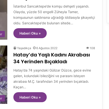
İstanbul Sancaktepe’de komşu dehşeti yaşandı.
Olayda, yüzde 50 engelli Züheyla Tamer,
komşusunun saldırısına uğradığı iddiasıyla şikayetçi
oldu. Sancaktepe’de bulunan sitede…
Haberi Oku »
er
Yaşadıkça
6 Ağustos 2022
108
Hatay’da Yaşlı Kadını Akrabası
34 Yerinden Bıçakladı
Hatay’da 74 yaşındaki Gülizar Düzce, gece evine
gelen, kolundaki bileziğini ve parasını isteyen
akrabası M.Ç. tarafından 34 yerinden bıçakladı.
Kaçan…
Haberi Oku »
er