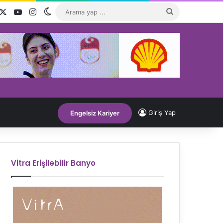
acebook
X
YouTube
Instagram
Dış görünümü değiştir
Arama
yap
...
Giriş Yap
Engelsiz Kariyer
Vitra Erişilebilir Banyo