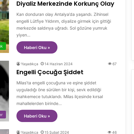
Diyaliz Merkezinde Korkunç Olay
Kan donduran olay Antalya’da yaşandı. Zihinsel
engelli Lütfiye Yıldırım, diyalize girmek için gittiği
merkezde saldırıya uğradı. Sol gözüne yumruk
yiyen…
ık
Haberi Oku »
Yaşadıkça
14 Haziran 2024
67
Engelli Çocuğa Şiddet
Milas’ta engelli çocuğuna ve eşine şiddet
uyguladığı öne sürülen bir kişi, sevk edildiği
mahkemece tutuklandı. Milas ilçesinde kırsal
mahallelerden birinde…
er
Haberi Oku »
Yaşadıkça
15 Şubat 2024
46