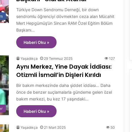
Türkiye Down Sendromu Derneği, bir down
sendromlu öğrenciyi dövmekten ceza alan Mücahit
im
Mert Hepgümüş’ün Sincan RAM Özel Eğitim Bölüm
Başkanı…
Haberi Oku »
Yaşadıkça
29 Temmuz 2025
127
Aynı Merkez, Yine Dayak İddiası:
Otizmli İsmail’in Dişleri Kırıldı
Bir bakım merkezinde daha şiddet iddiası… Daha
önce de benzer suçlamalarla gündeme gelen özel
bakım merkezi, bu kez 17 yaşındaki…
er
Haberi Oku »
Yaşadıkça
21 Mart 2025
50