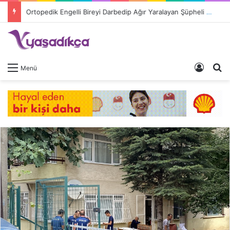
Ortopedik Engelli Bireyi Darbedip Ağır Yaralayan Şüpheli Tutuklandı
Giriş 
A
Menü