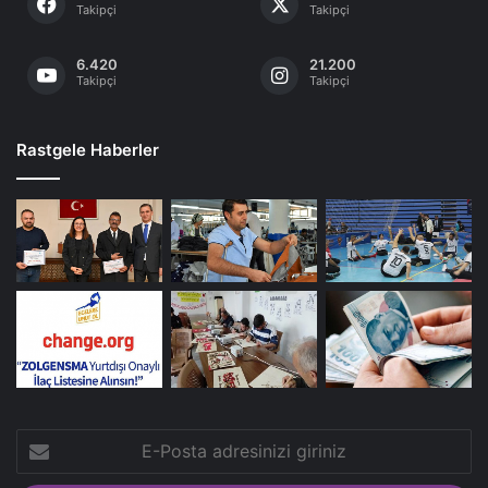
Takipçi
Takipçi
6.420
21.200
Takipçi
Takipçi
Rastgele Haberler
E-
Posta
adresinizi