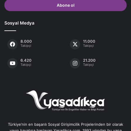
giriniz
Sosyal Medya
8.000
11.000
Takipçi
Takipçi
6.420
21.200
Takipçi
Takipçi
Türkiye’nin en başarılı Sosyal Girişimcilik Projelerinden bir olarak
yayın hayatına başlayan Yasadikca.com, 1993 yılından bu yana