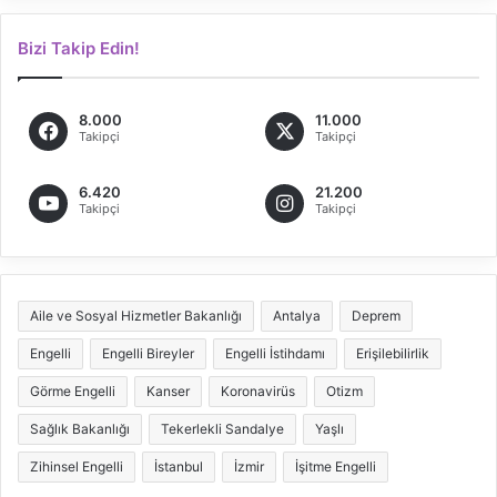
Bizi Takip Edin!
8.000
11.000
Takipçi
Takipçi
6.420
21.200
Takipçi
Takipçi
Aile ve Sosyal Hizmetler Bakanlığı
Antalya
Deprem
Engelli
Engelli Bireyler
Engelli İstihdamı
Erişilebilirlik
Görme Engelli
Kanser
Koronavirüs
Otizm
Sağlık Bakanlığı
Tekerlekli Sandalye
Yaşlı
Zihinsel Engelli
İstanbul
İzmir
İşitme Engelli