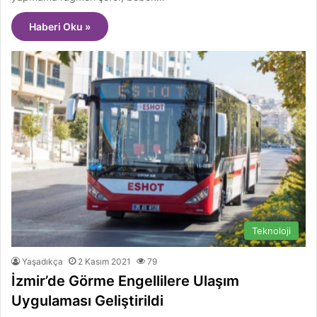
Haberi Oku »
Teknoloji
Yaşadıkça
2 Kasım 2021
79
İzmir’de Görme Engellilere Ulaşım
Uygulaması Geliştirildi