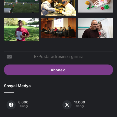
E-
Posta
adresinizi
giriniz
Sosyal Medya
8.000
11.000
Takipçi
Takipçi