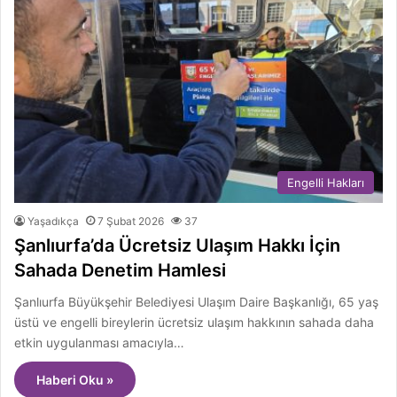
Engelli Hakları
Yaşadıkça
7 Şubat 2026
37
Şanlıurfa’da Ücretsiz Ulaşım Hakkı İçin
Sahada Denetim Hamlesi
Şanlıurfa Büyükşehir Belediyesi Ulaşım Daire Başkanlığı, 65 yaş
üstü ve engelli bireylerin ücretsiz ulaşım hakkının sahada daha
etkin uygulanması amacıyla…
Haberi Oku »