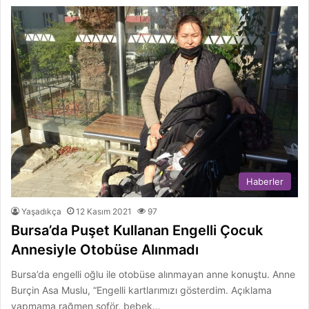
Haberler
Yaşadıkça
12 Kasım 2021
97
Bursa’da Puşet Kullanan Engelli Çocuk
Annesiyle Otobüse Alınmadı
Bursa’da engelli oğlu ile otobüse alınmayan anne konuştu. Anne
Burçin Asa Muslu, “Engelli kartlarımızı gösterdim. Açıklama
yapmama rağmen şoför, bebek…