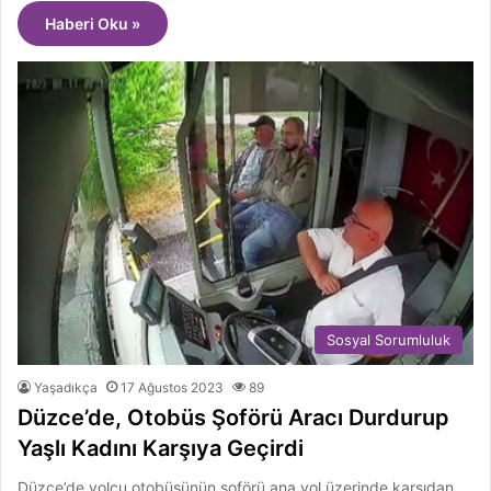
Haberi Oku »
Sosyal Sorumluluk
Yaşadıkça
17 Ağustos 2023
89
Düzce’de, Otobüs Şoförü Aracı Durdurup
Yaşlı Kadını Karşıya Geçirdi
Düzce’de yolcu otobüsünün şoförü ana yol üzerinde karşıdan