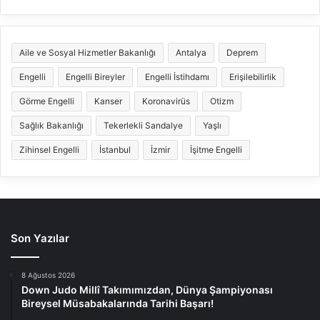
Aile ve Sosyal Hizmetler Bakanlığı
Antalya
Deprem
Engelli
Engelli Bireyler
Engelli İstihdamı
Erişilebilirlik
Görme Engelli
Kanser
Koronavirüs
Otizm
Sağlık Bakanlığı
Tekerlekli Sandalye
Yaşlı
Zihinsel Engelli
İstanbul
İzmir
İşitme Engelli
Son Yazılar
8 Ağustos 2026
Down Judo Millî Takımımızdan, Dünya Şampiyonası
Bireysel Müsabakalarında Tarihi Başarı!