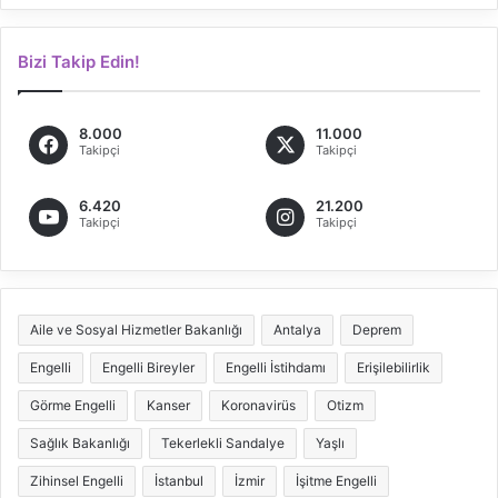
Bizi Takip Edin!
8.000
11.000
Takipçi
Takipçi
6.420
21.200
Takipçi
Takipçi
Aile ve Sosyal Hizmetler Bakanlığı
Antalya
Deprem
Engelli
Engelli Bireyler
Engelli İstihdamı
Erişilebilirlik
Görme Engelli
Kanser
Koronavirüs
Otizm
Sağlık Bakanlığı
Tekerlekli Sandalye
Yaşlı
Zihinsel Engelli
İstanbul
İzmir
İşitme Engelli