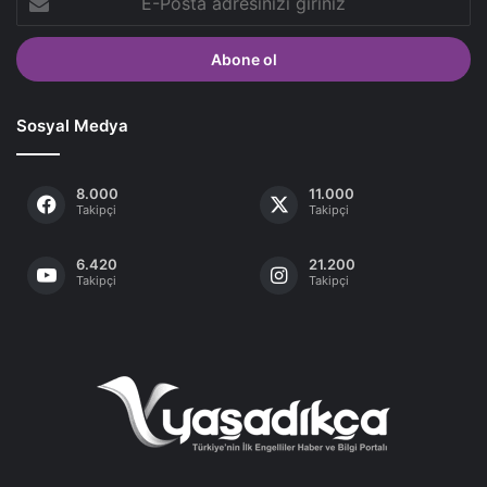
Posta
adresinizi
giriniz
Sosyal Medya
8.000
11.000
Takipçi
Takipçi
6.420
21.200
Takipçi
Takipçi