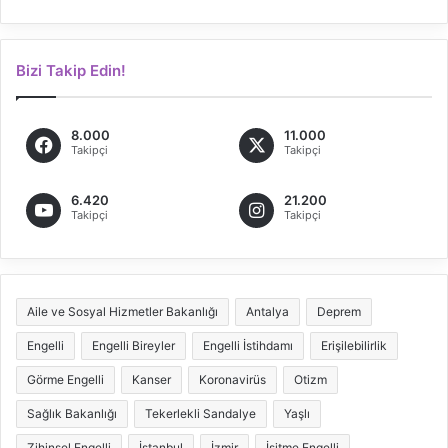
Bizi Takip Edin!
8.000
11.000
Takipçi
Takipçi
6.420
21.200
Takipçi
Takipçi
Aile ve Sosyal Hizmetler Bakanlığı
Antalya
Deprem
Engelli
Engelli Bireyler
Engelli İstihdamı
Erişilebilirlik
Görme Engelli
Kanser
Koronavirüs
Otizm
Sağlık Bakanlığı
Tekerlekli Sandalye
Yaşlı
Zihinsel Engelli
İstanbul
İzmir
İşitme Engelli