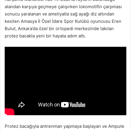
alandan karşıya geçmeye çalışırken lokomotifin çarpması
sonucu yaralanan ve ameliyatla sağ ayağı diz altından
kesilen Amasya İl Özel İdare Spor Kulübü oyuncusu Eren
Bulut, Ankara’da özel bir ortopedi merkezinde takılan
protez bacakla yeni bir hayata adım attı.
Protez bacağıyla antrenman yapmaya başlayan ve Ampute