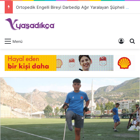
Ortopedik Engelli Bireyi Darbedip Ağır Yaralayan Şüpheli Tutuklandı
Giriş 
A
Menü