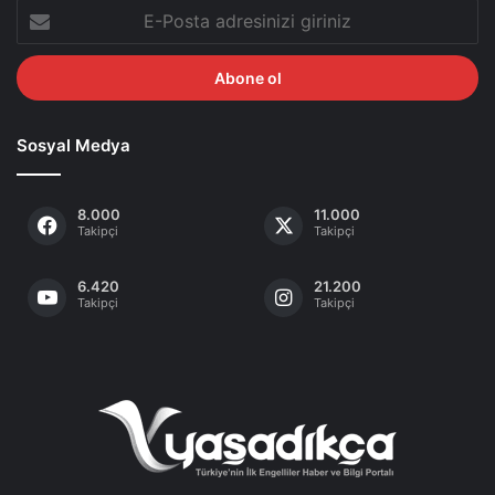
E-
Posta
adresinizi
giriniz
Sosyal Medya
8.000
11.000
Takipçi
Takipçi
6.420
21.200
Takipçi
Takipçi