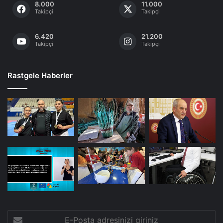
8.000
11.000
Takipçi
Takipçi
6.420
21.200
Takipçi
Takipçi
Rastgele Haberler
E-