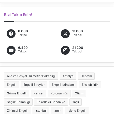
Bizi Takip Edin!
8.000
11.000
Takipçi
Takipçi
6.420
21.200
Takipçi
Takipçi
Aile ve Sosyal Hizmetler Bakanlığı
Antalya
Deprem
Engelli
Engelli Bireyler
Engelli İstihdamı
Erişilebilirlik
Görme Engelli
Kanser
Koronavirüs
Otizm
Sağlık Bakanlığı
Tekerlekli Sandalye
Yaşlı
Zihinsel Engelli
İstanbul
İzmir
İşitme Engelli