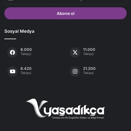
Posta
adresinizi
giriniz
Sosyal Medya
8.000
11.000
Takipçi
Takipçi
6.420
21.200
Takipçi
Takipçi