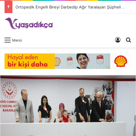
Ortopedik Engelli Bireyi Darbedip Ağır Yaralayan Şüpheli Tutuklandı
Giriş 
A
Menü