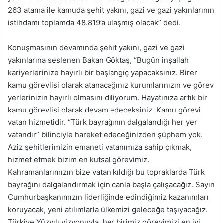
263 atama ile kamuda şehit yakını, gazi ve gazi yakınlarının
istihdamı toplamda 48.819’a ulaşmış olacak” dedi.
Konuşmasının devamında şehit yakını, gazi ve gazi
yakınlarına seslenen Bakan Göktaş, “Bugün inşallah
kariyerlerinize hayırlı bir başlangıç yapacaksınız. Birer
kamu görevlisi olarak atanacağınız kurumlarınızın ve görev
yerlerinizin hayırlı olmasını diliyorum. Hayatınıza artık bir
kamu görevlisi olarak devam edeceksiniz. Kamu görevi
vatan hizmetidir. “Türk bayrağının dalgalandığı her yer
vatandır” bilinciyle hareket edeceğinizden şüphem yok.
Aziz şehitlerimizin emaneti vatanımıza sahip çıkmak,
hizmet etmek bizim en kutsal görevimiz.
Kahramanlarımızın bize vatan kıldığı bu topraklarda Türk
bayrağını dalgalandırmak için canla başla çalışacağız. Sayın
Cumhurbaşkanımızın liderliğinde edindiğimiz kazanımları
koruyacak, yeni atılımlarla ülkemizi geleceğe taşıyacağız.
Türkiye Yüzyılı vizyonuyla, her birimiz görevimizi en iyi