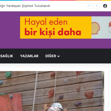
F
Ağır Yaralayan Şüpheli Tutuklandı
SAĞLIK
YAZARLAR
DİĞER