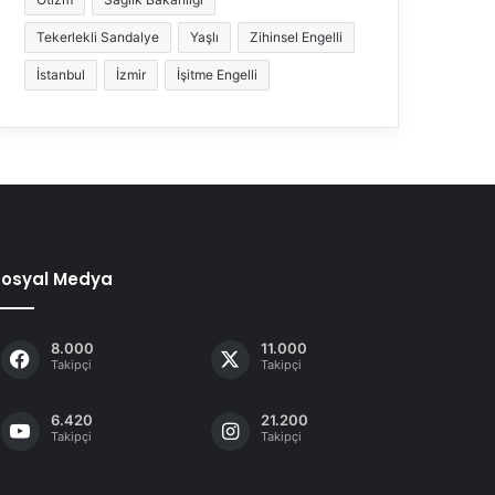
Tekerlekli Sandalye
Yaşlı
Zihinsel Engelli
İstanbul
İzmir
İşitme Engelli
Sosyal Medya
8.000
11.000
Takipçi
Takipçi
6.420
21.200
Takipçi
Takipçi