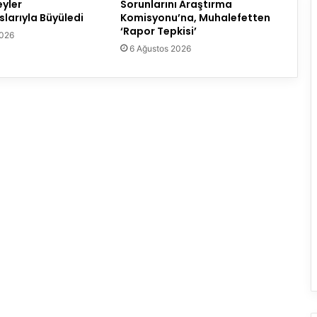
eyler
Sorunlarını Araştırma
larıyla Büyüledi
Komisyonu’na, Muhalefetten
‘Rapor Tepkisi’
2026
6 Ağustos 2026