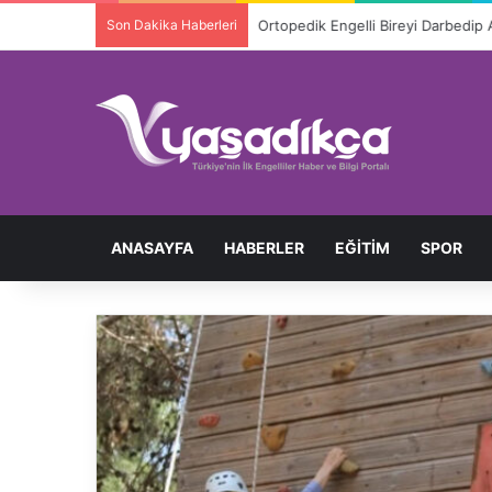
Son Dakika Haberleri
Ortopedik Engelli Bireyi Darbedip 
ANASAYFA
HABERLER
EĞITIM
SPOR