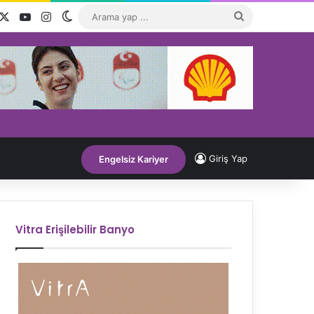
acebook
X
YouTube
Instagram
Dış görünümü değiştir
Arama
yap
...
Giriş Yap
Engelsiz Kariyer
Vitra Erişilebilir Banyo