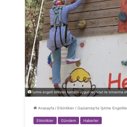
İşitme engelli bireyler, kampta uygun teçhizat ile tırmanma etk
Anasayfa
/
Etkinlikler
/
Gaziantep’te İşitme Engellil
Etkinlikler
Gündem
Haberler