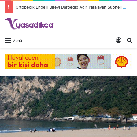
Ortopedik Engelli Bireyi Darbedip Ağır Yaralayan Şüpheli Tutuklandı
Giriş 
A
Menü