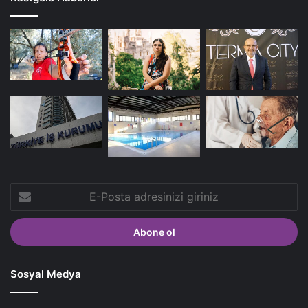
E-
Posta
adresinizi
giriniz
Sosyal Medya