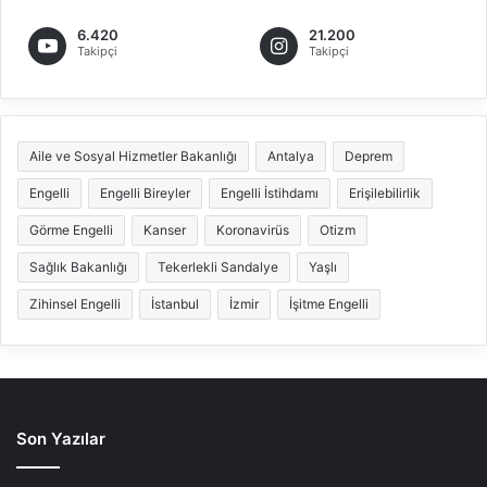
6.420
21.200
Takipçi
Takipçi
Aile ve Sosyal Hizmetler Bakanlığı
Antalya
Deprem
Engelli
Engelli Bireyler
Engelli İstihdamı
Erişilebilirlik
Görme Engelli
Kanser
Koronavirüs
Otizm
Sağlık Bakanlığı
Tekerlekli Sandalye
Yaşlı
Zihinsel Engelli
İstanbul
İzmir
İşitme Engelli
Son Yazılar