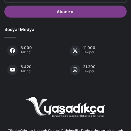
adresinizi
giriniz
Sosyal Medya
8.000
11.000
Takipçi
Takipçi
6.420
21.200
Takipçi
Takipçi
Türkiye’nin en başarılı Sosyal Girişimcilik Projelerinden bir olarak