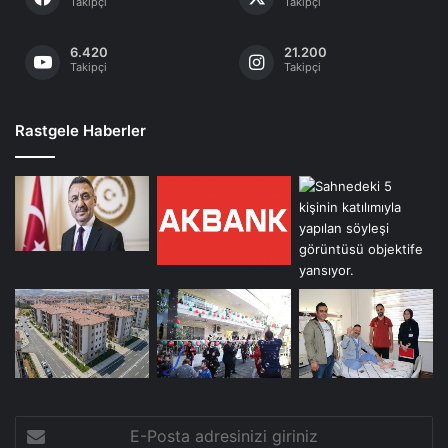
Takipçi
Takipçi
6.420
21.200
Takipçi
Takipçi
Rastgele Haberler
E-
Posta