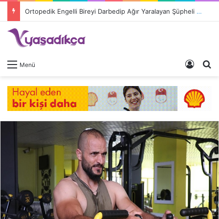
Ortopedik Engelli Bireyi Darbedip Ağır Yaralayan Şüpheli Tutuklandı
Giriş 
A
Menü