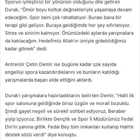
Sporun iyileştirici bir yönünün olduğunu dile getiren
Durak, “Ömür boyu koltuk değnekleriyle yaşamaya devam
edeceğim. Spor beni çok rahatlatıyor. Burası bana bir
terapi gibi geliyor. Buraya geldiğimde her şey sıfırlanıyor.
Stres ve sinirim kalmıyor. Önümüzdeki aylarda yarışmalara
da katılacağım. Hedefimiz Allah’ın izniyle gidebildiğimiz
kadar gitmek” dedi.
Antrenör Çetin Demir ise bugüne kadar çok sayıda
engelliyi spora kazandırdıklarını ve bunların katıldığı
yarışmalarda başarı elde ettiğini aktardı.
Durak’ı yarışmalara hazırladıklarını belirten Demir, “Halit ilk
spor salonuna geldiğinde biraz üzgün ve morali bozuktu.
Şimdi gayet neşeli ve sürekli sohbet ediyoruz. Beraber
yiyip içiyoruz. Birlikte Gençlik ve Spor İl Müdürümüz Fedai
Din’in yanına gittik. Fedai Bey tüm imkanları kullanıp Halit’e
destek sözü verdi” diye konuştu.