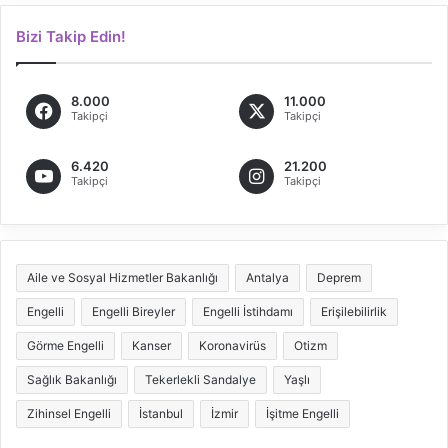
Bizi Takip Edin!
8.000
11.000
Takipçi
Takipçi
6.420
21.200
Takipçi
Takipçi
Aile ve Sosyal Hizmetler Bakanlığı
Antalya
Deprem
Engelli
Engelli Bireyler
Engelli İstihdamı
Erişilebilirlik
Görme Engelli
Kanser
Koronavirüs
Otizm
Sağlık Bakanlığı
Tekerlekli Sandalye
Yaşlı
Zihinsel Engelli
İstanbul
İzmir
İşitme Engelli