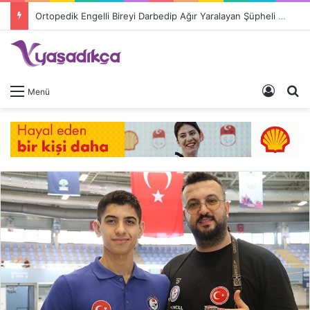
Ortopedik Engelli Bireyi Darbedip Ağır Yaralayan Şüpheli Tutuklandı
Giriş 
A
Menü