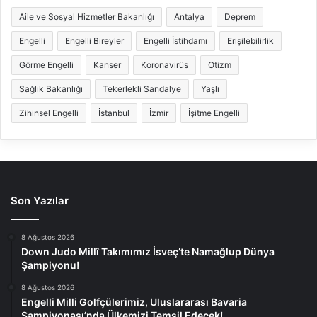
Aile ve Sosyal Hizmetler Bakanlığı
Antalya
Deprem
Engelli
Engelli Bireyler
Engelli İstihdamı
Erişilebilirlik
Görme Engelli
Kanser
Koronavirüs
Otizm
Sağlık Bakanlığı
Tekerlekli Sandalye
Yaşlı
Zihinsel Engelli
İstanbul
İzmir
İşitme Engelli
Son Yazılar
8 Ağustos 2026
Down Judo Millî Takımımız İsveç’te Namağlup Dünya
Şampiyonu!
8 Ağustos 2026
Engelli Milli Golfçülerimiz, Uluslararası Bavaria
Şampiyonası’nda Ülkemizi Temsil Edecek!