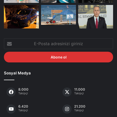
E-
Posta
adresinizi
giriniz
Sosyal Medya
8.000
11.000
Takipçi
Takipçi
6.420
21.200
Takipçi
Takipçi