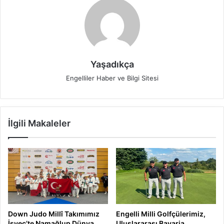
Yaşadıkça
Engelliler Haber ve Bilgi Sitesi
İlgili Makaleler
Down Judo Millî Takımımız
Engelli Milli Golfçülerimiz,
İsveç’te Namağlup Dünya
Uluslararası Bavaria