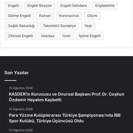
Engelli
Engelli Bireyler
Engelli İstihdamı
Erişilebilirlik
Görme Engelli
Kanser
Koronavirüs
Otizm
Sağlık Bakanlığı
Tekerlekli Sandalye
Yaşlı
Zihinsel Engelli
İstanbul
İzmir
İşitme Engelli
Son Yazılar
10 Ağustos 2026
KASDER’in Kurucusu ve Onursal Başkanı Prof. Dr. Coşkun
Özdemir Hayatını Kaybetti
10 Ağustos 2026
Para Yüzme Kulüplerarası Türkiye Şampiyonası’nda İBB
Spor Kulübü, Türkiye Üçüncüsü Oldu
10 Ağustos 2026