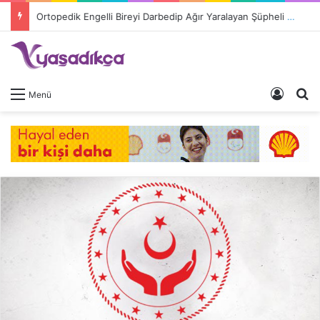
Ortopedik Engelli Bireyi Darbedip Ağır Yaralayan Şüpheli Tutuklandı
Giriş 
A
Menü