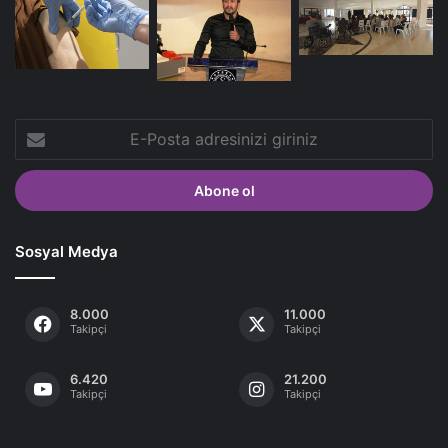
E-
Posta
adresinizi
giriniz
Sosyal Medya
8.000
11.000
Takipçi
Takipçi
6.420
21.200
Takipçi
Takipçi